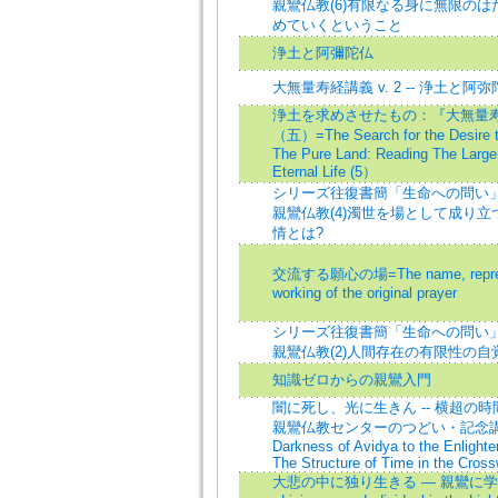
親鸞仏教(6)有限なる身に無限の
めていくということ
浄土と阿彌陀仏
大無量寿経講義 v. 2 -- 浄土と阿
浄土を求めさせたもの：『大無量
（五）=The Search for the Desire t
The Pure Land: Reading The Larger
Eternal Life (5）
シリーズ往復書簡「生命への問い」 
親鸞仏教(4)濁世を場として成り
情とは?
交流する願心の場=The name, represe
working of the original prayer
シリーズ往復書簡「生命への問い」 
親鸞仏教(2)人間存在の有限性の自
知識ゼロからの親鸞入門
闇に死し、光に生きん -- 横超の時
親鸞仏教センターのつどい・記念講演)=
Darkness of Avidya to the Enlighte
The Structure of Time in the Cros
大悲の中に独り生きる ― 親鸞に