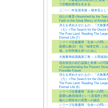
で宗教的真理を生きる
二〇一〇年安居本講 -- 根本言と
信心の養育=Nourished by the Teach
Faith in the Great Mercy of Amida
浄土を求めさせたもの：『大無量
（七）=The Search for the Desire t
The Pure Land: Reading The Larger
Eternal Life (7）
シリーズ往復書簡「生命への問い」 
親鸞仏教(10・完)「地球文明」に
場」が市民権を持つために
大無量寿経講義第三巻 -- 人間成就
現在状況の自己認識と未来への可
=Comprehending the Present Situat
Possible Future
浄土を求めさせたもの：『大無量
（六）=The Search for the Desire t
The Pure Land: Reading The Larger
Eternal Life (6）
シリーズ往復書簡「生命への問い」 
親鸞仏教(8)地球という居場所と阿弥
義の人間存在の背景への謝念
シリーズ往復書簡「生命への問い」 