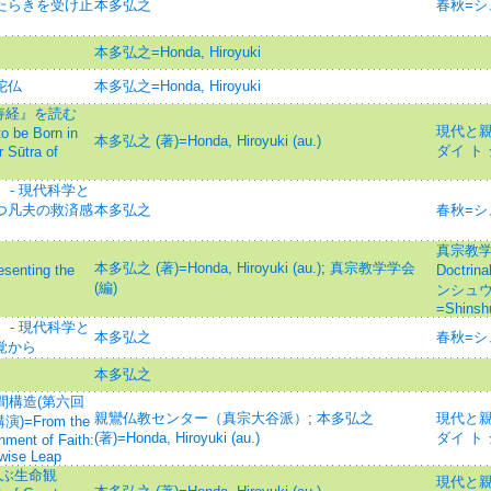
はたらきを受け止
本多弘之
春秋=シ
本多弘之=Honda, Hiroyuki
弥陀仏
本多弘之=Honda, Hiroyuki
寿経』を読む
現代と親鸞=
o be Born in
本多弘之 (著)=Honda, Hiroyuki (au.)
ダイ ト
 Sūtra of
- 現代科学と
立つ凡夫の救済感
本多弘之
春秋=シ
真宗教学研究
本多弘之 (著)=Honda, Hiroyuki (au.)
;
真宗教学学会
nting the
Doctrin
(編)
ンシュウ
=Shinsh
- 現代科学と
本多弘之
春秋=シ
覚から
本多弘之
間構造(第六回
親鸞仏教センター（真宗大谷派）
;
本多弘之
現代と親鸞=
From the
(著)=Honda, Hiroyuki (au.)
ダイ ト
nment of Faith:
swise Leap
学ぶ生命観
現代と親鸞=