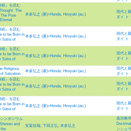
寿経』を読む
Thought: The
現代と親鸞=
本多弘之 (著)=Honda, Hiroyuki (au.)
n The Pure
ダイ ト
Eternal
寿経』を読む
現代と親鸞=
to be Born in
本多弘之 (著)=Honda, Hiroyuki (au.)
ダイ ト
 Sūtra of
寿経』を読む
現代と親鸞=
to be Born in
本多弘之 (著)=Honda, Hiroyuki (au.)
ダイ ト
 Sūtra of
現代と親鸞=
ligious
本多弘之 (著)=Honda, Hiroyuki (au.)
of Salvation
ダイ ト
寿経』を読む
現代と親鸞=
to be Born in
本多弘之 (著)=Honda, Hiroyuki (au.)
ダイ ト
 Sūtra of
寿経』を読む
現代と親鸞=
to be Born in
本多弘之 (著)=Honda, Hiroyuki (au.)
ダイ ト
 Sūtra of
真宗教学研究
 シンポジウム
Doctrin
nran and
安冨信哉
;
下田正弘
;
本多弘之
 the
ンシュウ