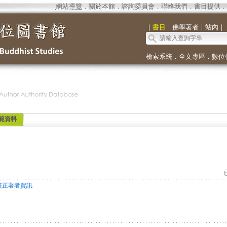
網站導覽
．
關於本館
．
諮詢委員會
．
聯絡我們
．
書目提供
．
｜
書目
｜
佛學著者
｜
站內
｜
檢索系統
．
全文專區
．
數位
範資料
校正著者資訊