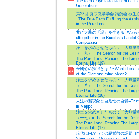
The Ideas Kiyozawa Manshi Left fo
Generations
第23回 真宗教学学会 講演会 欲生
=The True Faith Fulfilling the Aspira
in the Pure Land
共に大悲の「場」を生きる=We wish t
altogether in the Buddha’s Landof 
Compassion
浄土を求めさせたもの：『大無量
（十九）=The Search for the Desire 
The Pure Land: Reading The Larger
Eternal Life (19)
金剛心の獲得とは？=What does the A
of the Diamond-mind Mean?
浄土を求めさせたもの：『大無量
（十八）=The Search for the Desire 
The Pure Land: Reading The Larger
Eternal Life (18)
末法の新現象と自足性の自覚=True Sat
in Mappō
浄土を求めさせたもの：『大無量
（十七）=The Search for the Desire 
The Pure Land: Reading The Larger
Eternal Life (17)
現代に向かっての親鸞教の課題=Interp
Shinran in a Modern Context