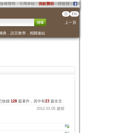
版權聲明
．
引用本站
．
捐款贊助
．
回首頁
．
日
EN
上一頁
佛典
．
語言教學
．
相關連結
已收錄
128
篇著作，其中有
23
篇全文
2012.03.05 建檔