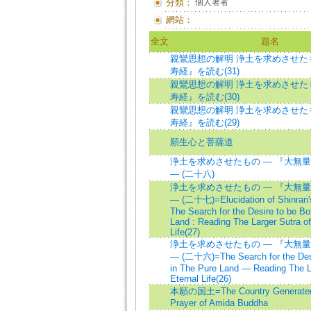
分類：
個人著者
網站：
全文
題名
親鸞思想の解明 浄土を求めさせたも
寿経』を読む(31)
親鸞思想の解明 浄土を求めさせたも
寿経』を読む(30)
親鸞思想の解明 浄土を求めさせたも
寿経』を読む(29)
願生心と菩薩道
浄土を求めさせたもの ― 『大無
― (二十八)
浄土を求めさせたもの ― 『大無
― (二十七)=Elucidation of Shinran's
The Search for the Desire to be Bo
Land : Reading The Larger Sutra of
Life(27)
浄土を求めさせたもの ― 『大無
― (二十六)=The Search for the Desi
in The Pure Land ― Reading The La
Eternal Life(26)
本願の国土=The Country Generated 
Prayer of Amida Buddha