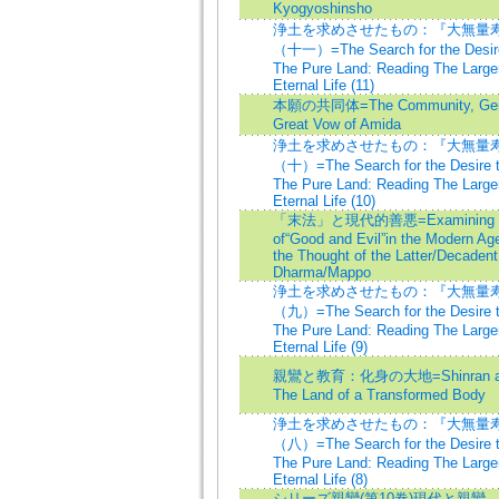
Kyogyoshinsho
浄土を求めさせたもの：『大無量
（十一）=The Search for the Desire 
The Pure Land: Reading The Larger
Eternal Life (11)
本願の共同体=The Community, Gener
Great Vow of Amida
浄土を求めさせたもの：『大無量
（十）=The Search for the Desire t
The Pure Land: Reading The Larger
Eternal Life (10)
「末法」と現代的善悪=Examining the
of“Good and Evil”in the Modern Age 
the Thought of the Latter/Decadent
Dharma/Mappo
浄土を求めさせたもの：『大無量
（九）=The Search for the Desire t
The Pure Land: Reading The Larger
Eternal Life (9)
親鸞と教育：化身の大地=Shinran and 
The Land of a Transformed Body
浄土を求めさせたもの：『大無量
（八）=The Search for the Desire t
The Pure Land: Reading The Larger
Eternal Life (8)
シリーズ親鸞(第10巻)現代と親鸞 -