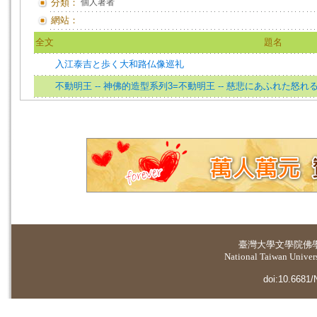
分類：
個人著者
網站：
全文
題名
入江泰吉と歩く大和路仏像巡礼
不動明王 -- 神佛的造型系列3=不動明王 -- 慈悲にあふれた怒
臺灣大學
文學院佛
National Taiwan Universi
doi:10.6681