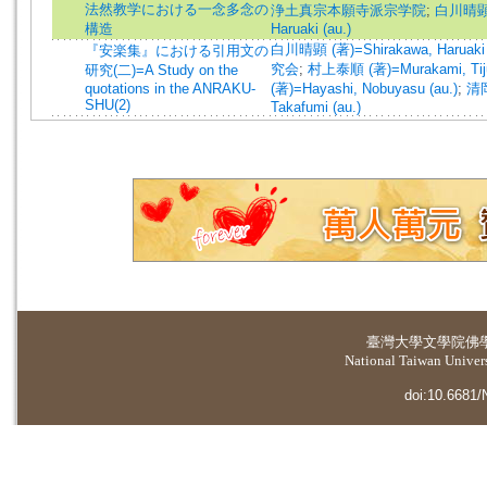
法然教学における一念多念の
浄土真宗本願寺派宗学院
;
白川晴顕 (
構造
Haruaki (au.)
白川晴顕 (著)=Shirakawa, Haruaki 
『安楽集』における引用文の
究会
;
村上泰順 (著)=Murakami, Tiju
研究(二)=A Study on the
quotations in the ANRAKU-
(著)=Hayashi, Nobuyasu (au.)
;
清岡
SHU(2)
Takafumi (au.)
臺灣大學
文學院佛
National Taiwan Universi
doi:10.6681