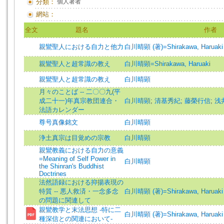
分類：
個人著者
網站：
全文
題名
作者
親鸞聖人における自力と他力
白川晴顕 (著)=Shirakawa, Haruaki 
親鸞聖人と超常識の教え
白川晴顕=Shirakawa, Haruaki
親鸞聖人と超常識の教え
白川晴顕
月々のことば -- 二〇〇九(平
成二十一)年真宗教団連合・
白川晴顕
;
清基秀紀
;
藤榮行信
;
浅
法語カレンダー
尊号真像銘文
白川晴顕
浄土真宗は目覚めの宗教
白川晴顕
親鸞教義における自力の意義
=Meaning of Self Power in
白川晴顕
the Shinran's Buddhist
Doctrines
法然語録における抑揚表現の
特質 -- 悪人救済・一念多念
白川晴顕 (著)=Shirakawa, Haruaki 
の問題に関連して
親鸞教学と末法思想 -特に二
白川晴顕 (著)=Shirakawa, Haruaki 
種深信との関連において-