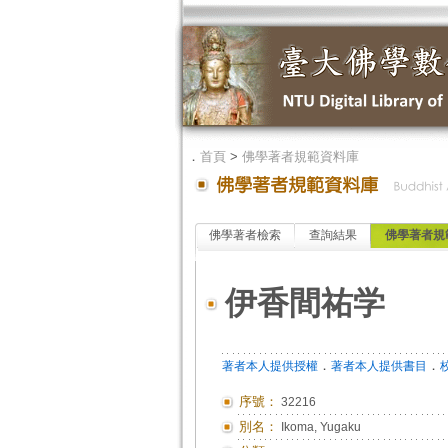
．
首頁
>
佛學著者規範資料庫
佛學著者檢索
查詢結果
佛學著者規
伊香間祐学
．
．
著者本人提供授權
著者本人提供書目
序號：
32216
別名：
Ikoma, Yugaku