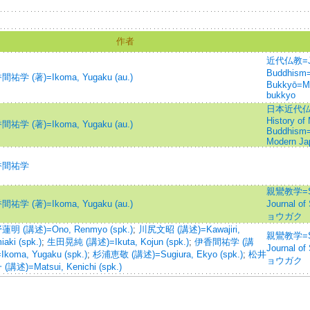
作者
近代仏教=Jou
Buddhis
祐学 (著)=Ikoma, Yugaku (au.)
Bukkyō=Mo
bukkyo
日本近代仏教史
History of
祐学 (著)=Ikoma, Yugaku (au.)
Buddhism=J
Modern Ja
香間祐学
親鸞教学=Shin
祐学 (著)=Ikoma, Yugaku (au.)
Journal 
ョウガク
明 (講述)=Ono, Renmyo (spk.)
;
川尻文昭 (講述)=Kawajiri,
親鸞教学=Shin
iaki (spk.)
;
生田晃純 (講述)=Ikuta, Kojun (spk.)
;
伊香間祐学 (講
Journal 
Ikoma, Yugaku (spk.)
;
杉浦恵敬 (講述)=Sugiura, Ekyo (spk.)
;
松井
ョウガク
(講述)=Matsui, Kenichi (spk.)