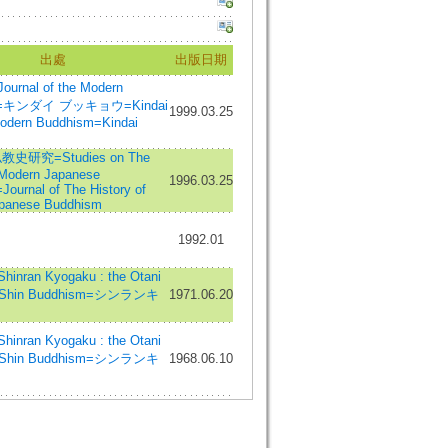
出處
出版日期
rnal of the Modern
m=キンダイ ブッキョウ=Kindai
1999.03.25
dern Buddhism=Kindai
研究=Studies on The
 Modern Japanese
1996.03.25
ournal of The History of
panese Buddhism
1992.01
ran Kyogaku : the Otani
of Shin Buddhism=シンランキ
1971.06.20
ran Kyogaku : the Otani
of Shin Buddhism=シンランキ
1968.06.10