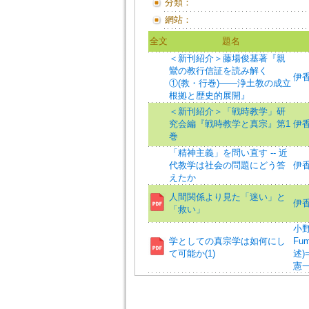
分類：
網站：
全文
題名
＜新刊紹介＞藤場俊基著『親
鸞の教行信証を読み解く
伊香間
①(教・行巻)――浄土教の成立
根拠と歴史的展開』
＜新刊紹介＞「戦時教学」研
究会編『戦時教学と真宗』第1
伊香間
巻
「精神主義」を問い直す -- 近
代教学は社会の問題にどう答
伊
えたか
人間関係より見た「迷い」と
伊香間
「救い」
小野蓮
学としての真宗学は如何にし
Fum
て可能か(1)
述)=
憲一 