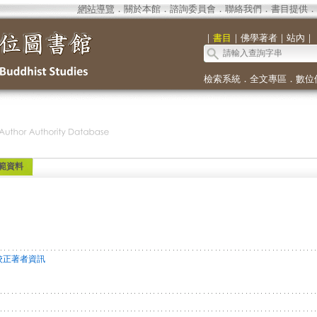
網站導覽
．
關於本館
．
諮詢委員會
．
聯絡我們
．
書目提供
．
｜
書目
｜
佛學著者
｜
站內
｜
檢索系統
．
全文專區
．
數位
範資料
校正著者資訊