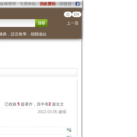
版權聲明
．
引用本站
．
捐款贊助
．
回首頁
．
日
EN
上一頁
佛典
．
語言教學
．
相關連結
已收錄
5
篇著作，其中有
2
篇全文
2012.03.05 建檔