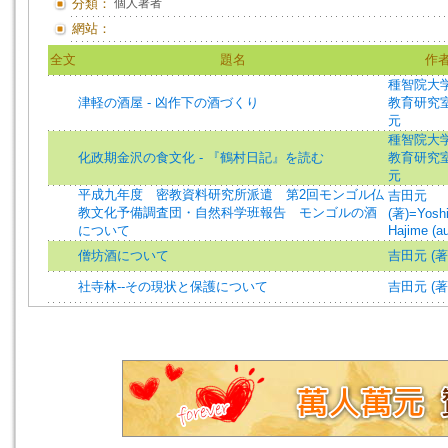
分類：
個人著者
網站：
全文
題名
作
種智院大
津軽の酒屋 - 凶作下の酒づくり
教育研究
元
種智院大
化政期金沢の食文化 - 『鶴村日記』を読む
教育研究
元
平成九年度 密教資料研究所派遣 第2回モンゴル仏
吉田元
教文化予備調査団・自然科学班報告 モンゴルの酒
(著)=Yoshi
について
Hajime (au
僧坊酒について
吉田元 (著
社寺林--その現状と保護について
吉田元 (著