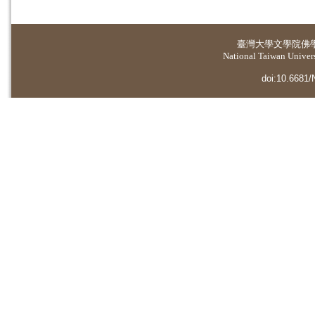
臺灣大學
文學院佛
National Taiwan Universi
doi:10.6681