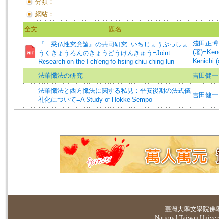
分類：
網站：
全文
題名
淺田正博 (著
『一乗仏性究竟論』の共同研究=いちじょうぶっしょ
(著)=Kenc
うくきょうろんのきょうどうけんきゅう=Joint
Kenichi (
Research on the I-ch'eng-fo-hsing-chiu-ching-lun
法華懺法の研究
吉田健一 (著
法華懺法と西方懺法に関する私見：平安後期の法式儀
吉田健一 (著
礼化について=A Study of Hokke-Sempo
臺灣大學
文學院佛
National Taiwan Universi