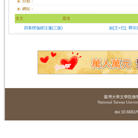
分類：
網站：
全文
題名
四卷楞伽經注箋(三版)
如[王+巳]
;
釋宗
臺灣大學
文學院佛
National Taiwan Universi
doi:10.6681