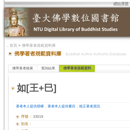
網站導覽
．
首頁
>
佛學著者規範資料庫
佛學著者檢索
查詢結果
佛學著者規範資料
如[王+巳]
．
．
著者本人提供授權
著者本人提供書目
校正著者資訊
序號：
33019
別名：