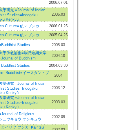
2006.07.01
究 =Journal of Indian
2006.03
hist Studies=Indogaku
ku Kenkyū
n Culture=ゼン ブンカ
2006.01.25
n Culture=ゼン ブンカ
2005.04.25
ddhist Studies
2005.03
大學佛教論集=駒沢短期大学
2004.10
urnal of Buddhism
ddhist Studies
2004.03.30
tern Buddhist=イースタン・ブ
2004
究 =Journal of Indian
2003.12
hist Studies=Indogaku
ku Kenkyū
究 =Journal of Indian
2003.03
hist Studies=Indogaku
ku Kenkyū
rnal of Religious
2002.09
es=シュウキョウ ケンキュウ
イリツ ブンカ=Kairitsu
2002.03