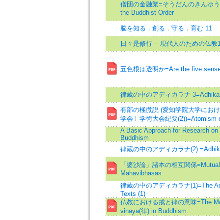
僧団の金融業=そうだんのきんゆうぎょう=Fi
the Buddhist Order
脳を知る．創る．守る．育む 11
日々是修行 -- 現代人のための仏教1
五色根は透明か=Are the five sense o
律蔵の中のアディカラナ 3=Adhikaraṇa i
有部の極微説 (愛知学院大学にお
学会〕学術大会紀要(2))=Atomism of t
A Basic Approach for Research on 
Buddhism
律蔵の中のアディカラナ(2) =Adhikarana 
「婆沙論」諸本の相互関係=Mutual Relat
Mahavibhasas
律蔵の中のアディカラナ(1)=The Adhikar
Texts (1)
仏教における戒と律の意味=The Meaning 
vinaya(律) in Buddhism.