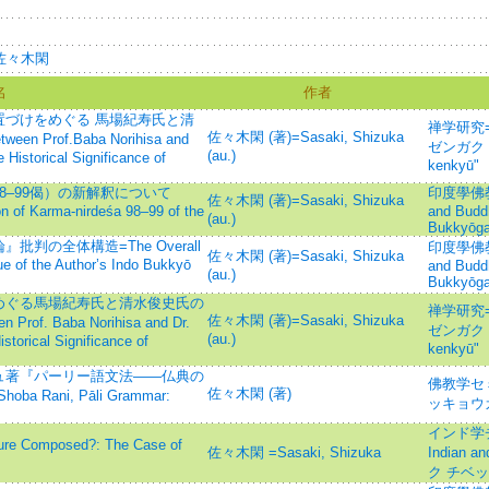
iki/佐々木閑
名
作者
づけをめぐる 馬場紀寿氏と清
禅学研究=St
佐々木閑 (著)=Sasaki, Shizuka
n Prof.Baba Norihisa and
ゼンガク ケ
(au.)
 Historical Significance of
kenkyū"
8–99偈）の新解釈について
印度學佛教學研
佐々木閑 (著)=Sasaki, Shizuka
on of Karma-nirdeśa 98–99 of the
and Budd
(au.)
Bukkyōga
判の全体構造=The Overall
印度學佛教學研
佐々木閑 (著)=Sasaki, Shizuka
que of the Author’s Indo Bukkyō
and Budd
(au.)
Bukkyōga
めぐる馬場紀寿氏と清水俊史氏の
禅学研究=St
佐々木閑 (著)=Sasaki, Shizuka
rof. Baba Norihisa and Dr.
ゼンガク ケ
(au.)
storical Significance of
kenkyū"
ュ著『パーリー語文法——仏典の
佛教学セミナ
佐々木閑 (著)
ba Rani, Pāli Grammar:
ッキョウ
インド学チ
ure Composed?: The Case of
佐々木閑 =Sasaki, Shizuka
Indian a
ク チベ