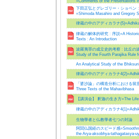
=Comments of the Presentations i
下田正弘とグレゴリー・ショペン 
=Shimoda Masahiro and Gregory 
律蔵の中のアディカラナ(5)=Adhikarana 
律蔵の解体的研究 : 序説=A Historical S
Texts : An Introduction
波羅夷罪の成立史的考察 : 比丘の波羅夷第
Study of the Fourth Parajika Rule 
An Analytical Study of the Bhiksunī
律蔵の中のアディカラナ4(2)=Adhikaraṇa 
「婆沙論」の構造分析における留意点=Struc
Three Texts of the Mahavibhasa
【講演会】 釈迦の生き方=The Life of
律蔵の中のアディカラナ4(1)=Adhikaraṇa 
生物學者と仏教學者七つの対論
阿閦仏国経のスピード感=Smoothness of 
the Arya-aksobhya-tathagatasya-u