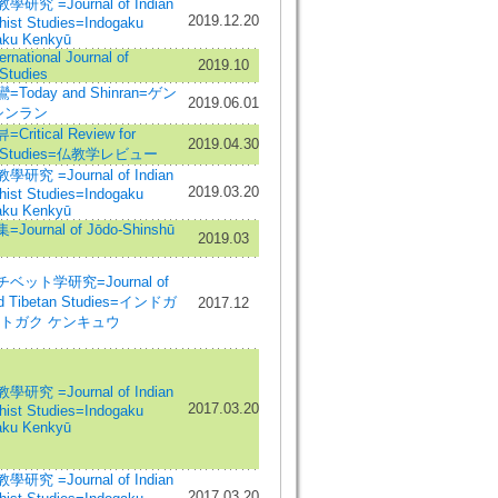
究 =Journal of Indian
2019.12.20
hist Studies=Indogaku
ku Kenkyū
ernational Journal of
2019.10
Studies
Today and Shinran=ゲン
2019.06.01
シンラン
ritical Review for
2019.04.30
st Studies=仏教学レビュー
究 =Journal of Indian
2019.03.20
hist Studies=Indogaku
ku Kenkyū
ournal of Jōdo-Shinshū
2019.03
ベット学研究=Journal of
nd Tibetan Studies=インドガ
2017.12
ットガク ケンキュウ
究 =Journal of Indian
2017.03.20
hist Studies=Indogaku
ku Kenkyū
究 =Journal of Indian
2017.03.20