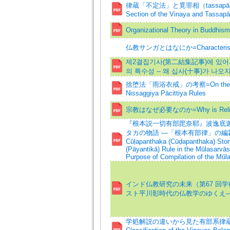
律蔵「不定法」と覓罪相（tassapāpiyy
Section of the Vinaya and Tassapā
Organizational Theory in Buddhism
仏教サンガとはなにか=Characteristics 
제2결집기사(第二結集記事)에 있어
의 특수성 -- 왜 십사(十事)가 나오
捨堕法「雨浴衣戒」の考察=On the Rule 
Nissaggiya Pācittiya Rules
宗教はなぜ必要なのか=Why is Religi
『根本説一切有部毘奈耶』波逸底迦
タカの物語 —「根本有部律」の編
Cūḷapanthaka (Cūḍapanthaka) Story
(Pāyantikā) Rule in the Mū̄lasarvās
Purpose of Compilation of the Mū̄l
インド仏教研究の未来（第67 回
スト平川彰時代の仏教学のゆくえ
学処解説の違いから見た有部系律蔵の系統