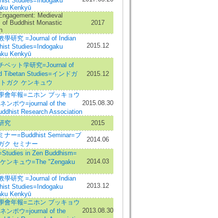
hist Studies=Indogaku
ku Kenkyū
 Engagement: Medieval
s of Buddhist Monastic
2017
n
究 =Journal of Indian
2015.12
hist Studies=Indogaku
ku Kenkyū
ベット学研究=Journal of
nd Tibetan Studies=インドガ
2015.12
ットガク ケンキュウ
學會年報=ニホン ブッキョウ
2015.08.30
ポウ=journal of the
ddhist Research Association
研究
2015
ー=Buddhist Seminar=ブ
2014.06
ガク セミナー
udies in Zen Buddhism=
2014.03
ンキュウ=The "Zengaku
究 =Journal of Indian
2013.12
hist Studies=Indogaku
ku Kenkyū
學會年報=ニホン ブッキョウ
2013.08.30
ポウ=journal of the