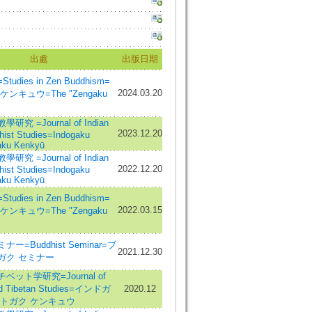
出處
出版日期
udies in Zen Buddhism=
2024.03.20
ンキュウ=The "Zengaku
究 =Journal of Indian
2023.12.20
hist Studies=Indogaku
ku Kenkyū
究 =Journal of Indian
2022.12.20
hist Studies=Indogaku
ku Kenkyū
udies in Zen Buddhism=
2022.03.15
ンキュウ=The "Zengaku
ー=Buddhist Seminar=ブ
2021.12.30
ガク セミナー
ベット学研究=Journal of
nd Tibetan Studies=インドガ
2020.12
ットガク ケンキュウ