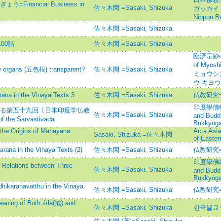
nancial Business in
佐々木閑 =Sasaki, Shizuka
ガッカイ ネン
Nippon Bu
佐々木閑 =Sasaki, Shizuka
00話
佐々木閑 =Sasaki, Shizuka
臨済宗妙心
of Myos
rgans (五色根) transparent?
佐々木閑 =Sasaki, Shizuka
ミョウシ
ウ キヨウ
n the Vinaya Texts 3
佐々木閑 =Sasaki, Shizuka
仏教研究=Bu
印度學佛教學研
ける第五十九回〔日本印度学仏教
佐々木閑 =Sasaki, Shizuka
and Budd
he Sarvastivada
Bukkyōga
the Origins of Mahāyāna
Acta Asiat
Sasaki, Shizuka =佐々木閑
of Easter
in the Vinaya Texts (2)
佐々木閑 =Sasaki, Shizuka
仏教研究=Bu
印度學佛教學研
ions between Three
佐々木閑 =Sasaki, Shizuka
and Budd
Bukkyōga
anavatthu in the Vinaya
佐々木閑 =Sasaki, Shizuka
仏教研究=Bu
of Both śīla(戒) and
佐々木閑 =Sasaki, Shizuka
한국불교