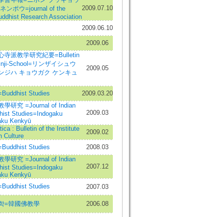
2009.07.10
ポウ=journal of the
ddhist Research Association
2009.06.10
2009.06
寺派教学研究紀要=Bulletin
hinji-School=リンザイシュウ
2009.05
ンジハ キョウガク ケンキュ
ddhist Studies
2009.03.20
究 =Journal of Indian
2009.03
hist Studies=Indogaku
ku Kenkyū
ica : Bulletin of the Institute
2009.02
n Culture
ddhist Studies
2008.03
究 =Journal of Indian
2007.12
hist Studies=Indogaku
ku Kenkyū
ddhist Studies
2007.03
학=韓國佛教學
2006.08