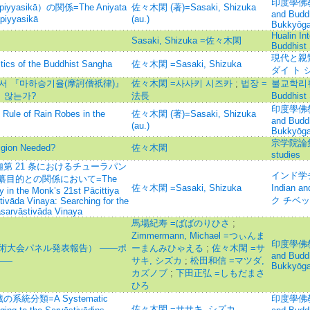
印度學佛教學研
asikā）の関係=The Aniyata
佐々木閑 (著)=Sasaki, Shizuka
and Budd
piyyasikā
(au.)
Bukkyōga
Hualin Int
Sasaki, Shizuka =佐々木閑
Buddhist 
現代と親鸞=
of the Buddhist Sangha
佐々木閑 =Sasaki, Shizuka
ダイ ト 
서 『마하승기율(摩訶僧祇律)』
佐々木閑 =사사키 시즈카
;
법장 =
불교학리뷰=C
지 않는가?
法長
Buddhi
印度學佛教學研
of Rain Robes in the
佐々木閑 (著)=Sasaki, Shizuka
and Budd
(au.)
Bukkyōga
宗学院論集=J
on Needed?
佐々木閑
studies
第 21 条におけるチューラパン
インド学チ
纂目的との関係において=The
佐々木閑 =Sasaki, Shizuka
Indian a
 in the Monk’s 21st Pācittiya
ク チベ
tivā̄da Vinaya: Searching for the
asarvāstivāda Vinaya
馬場紀寿 =ばばのりひさ
;
Zimmermann, Michael =つぃんま
印度學佛教學研
学術大会パネル発表報告） ――ポ
ーまんみひゃえる
;
佐々木閑 =サ
and Budd
――
サキ, シズカ
;
松田和信 =マツダ,
Bukkyōga
カズノブ
;
下田正弘 =しもだまさ
ひろ
分類=A Systematic
印度學佛教學研
佐々木閑 =ササキ, シズカ