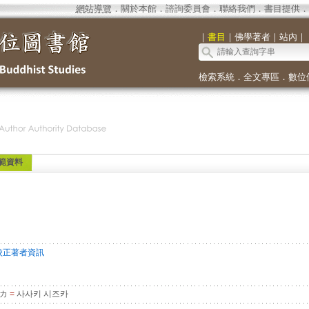
網站導覽
．
關於本館
．
諮詢委員會
．
聯絡我們
．
書目提供
．
｜
書目
｜
佛學著者
｜
站內
｜
檢索系統
．
全文專區
．
數位
範資料
校正著者資訊
ズカ
=
사사키 시즈카