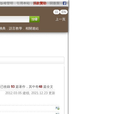
版權聲明
．
引用本站
．
捐款贊助
．
回首頁
．
日
EN
上一頁
佛典
．
語言教學
．
相關連結
已收錄
93
篇著作，其中有
48
篇全文
2012.03.05 建檔, 2021.12.23 更新