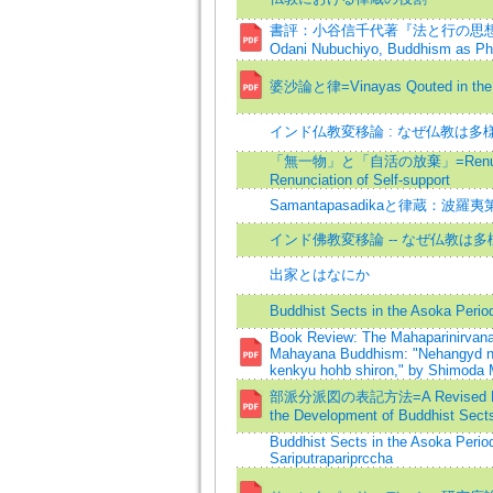
書評：小谷信千代著『法と行の思想とし
Odani Nubuchiyo, Buddhism as Phi
婆沙論と律=Vinayas Qouted in the 
インド仏教変移論 : なぜ仏教は多
「無一物」と「自活の放棄」=Renunciati
Renunciation of Self-support
Samantapasadikaと律蔵：波羅
インド佛教変移論 -- なぜ仏教は
出家とはなにか
Buddhist Sects in the Asoka Perio
Book Review: The Mahaparinirvana 
Mahayana Buddhism: "Nehangyd no
kenkyu hohb shiron," by Shimoda 
部派分派図の表記方法=A Revised Means
the Development of Buddhist Sects
Buddhist Sects in the Asoka Perio
Sariputrapariprccha