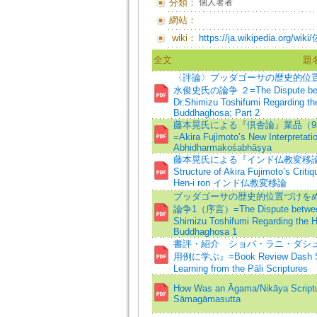
分類：
個人著者
網站：
wiki：
https://ja.wikipedia.org/w
全文
題
〈評論〉ブッダゴーサの歴史的位置
水俊史氏の論争 ２=The Dispute betwee
Dr.Shimizu Toshifumi Regarding the
Buddhaghosa; Part 2
藤本晃氏による『倶舎論』業品（9
=Akira Fujimoto’s New Interpretati
Abhidharmakośa­bhāṣya
藤本晃氏による『インド仏教変移論』批
Structure of Akira Fujimoto’s Criti
Hen-i ron インド仏教変移論
ブッダゴーサの歴史的位置づけを
論争1（序言）=The Dispute between P
Shimizu Toshifumi Regarding the Hi
Buddhaghosa 1
書評・紹介 ショバ・ラニ・ダシ
用例に学ぶ』=Book Review Dash Sho
Learning from the Pāli Scriptures
How Was an Āgama/Nikāya Script
Sāmagāmasutta