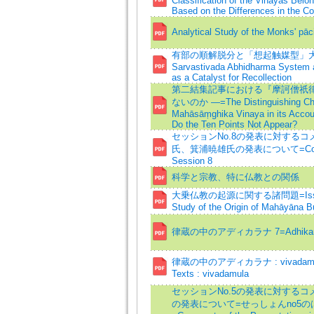
Classification of the Vinayas Belon
Based on the Differences in the C
Analytical Study of the Monks' p
有部の順解脱分と「想起触媒型」大乗経典=M
Sarvastivada Abhidharma System 
as a Catalyst for Recollection
第二結集記事における『摩訶僧祇律
ないのか —=The Distinguishing Chara
Mahāsāṃghika Vinaya in its Accou
Do the Ten Points Not Appear?
セッションNo.8の発表に対する
氏、箕浦暁雄氏の発表について=Comments 
Session 8
科学と宗教、特に仏教との関係
大乗仏教の起源に関する諸問題=Issues and
Study of the Origin of Mahāyāna 
律蔵の中のアディカラナ 7=Adhikarana I
律蔵の中のアディカラナ : vivadamula=A
Texts : vivadamula
セッションNo.5の発表に対するコ
の発表について=せっしょんno5