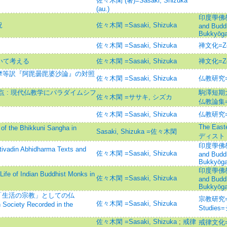
佐々木閑 (著)=Sasaki, Shizuka
(au.)
印度學佛教學研
況
佐々木閑 =Sasaki, Shizuka
and Budd
Bukkyōga
佐々木閑 =Sasaki, Shizuka
禅文化=Ze
ついて考える
佐々木閑 =Sasaki, Shizuka
禅文化=Ze
摩等訳『阿毘曇毘婆沙論』の対照
佐々木閑 =Sasaki, Shizuka
仏教研究=Bu
 : 現代仏教学にパラダイムシフ
駒澤短期
佐々木閑 =ササキ, シズカ
仏教論集=Jo
佐々木閑 =Sasaki, Shizuka
仏教研究=Bu
The Eas
 of the Bhikkuni Sangha in
Sasaki, Shizuka =佐々木閑
ディスト
印度學佛教學研
din Abhidharma Texts and
佐々木閑 =Sasaki, Shizuka
and Budd
Bukkyōga
印度學佛教學研
Indian Buddhist Monks in
佐々木閑 =Sasaki, Shizuka
and Budd
Bukkyōga
 「生活の宗教」としての仏
宗教研究=Jou
佐々木閑 =Sasaki, Shizuka
 Society Recorded in the
Studi
佐々木閑 =Sasaki, Shizuka
;
戒律
戒律文化=カ