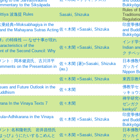
ging to the Sarvāstivādins
and Budd
ommentary to the Śikṣāpada
Bukkyōga
Rules of
ācittiya 波逸提 Rules
Sasaki, Shizuka
Tradition
Regulatio
oksabhagiya in the
印度學佛教學研
佐々木閑 =Sasaki, Shizuka
and the Mahayana Sutras Acting
and Budd
Bukkyōga
』の特殊性 — なぜ十事が現れ
インド学チ
cteristics of the
佐々木閑 =Sasaki, Shizuka
Indian a
nt of the Second Council: Why
ク チベ
コメント：岡本健資氏、古川洋平
日本佛敎
佐々木閑 (著)=Sasaki, Shizuka
on the Presentation in
ガッカイ ネン
(au.)
Nippon Bu
佐々木閑 =Sasaki, Shizuka
東西宗教
佛教学セミナ
 Future Outlook in the
佐々木閑
Buddhism
ッキョウ
禅学研究=St
n the Vinaya Texts 7
佐々木閑
ゼンガク ケ
kenkyū"
印度學佛教學研
dhikarana in the Vinaya
佐々木閑 =Sasaki, Shizuka
and Budd
Bukkyōga
メント:名和隆乾氏 岩井昌悟氏
日本佛敎
佐々木閑 =Sasaki, Shizuka
のはっぴょうにたいするこめんと
ガッカイ ネン