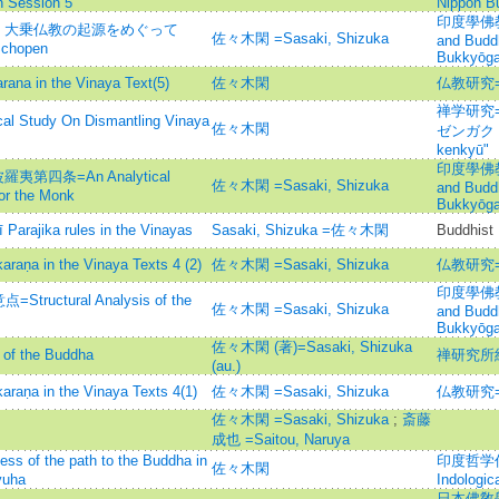
n Session 5
Nippon Bu
印度學佛教學研
: 大乗仏教の起源をめぐって
佐々木閑 =Sasaki, Shizuka
and Budd
Schopen
Bukkyōga
in the Vinaya Text(5)
佐々木閑
仏教研究=Bu
禅学研究=St
tudy On Dismantling Vinaya
佐々木閑
ゼンガク ケ
kenkyū"
印度學佛教學研
四条=An Analytical
佐々木閑 =Sasaki, Shizuka
and Budd
for the Monk
Bukkyōga
 Parajika rules in the Vinayas
Sasaki, Shizuka =佐々木閑
Buddhist 
in the Vinaya Texts 4 (2)
佐々木閑 =Sasaki, Shizuka
仏教研究=Bu
印度學佛教學研
tural Analysis of the
佐々木閑 =Sasaki, Shizuka
and Budd
Bukkyōga
佐々木閑 (著)=Sasaki, Shizuka
 the Buddha
禅研究所
(au.)
in the Vinaya Texts 4(1)
佐々木閑 =Sasaki, Shizuka
仏教研究=Bu
佐々木閑 =Sasaki, Shizuka
;
斎藤
成也 =Saitou, Naruya
the path to the Buddha in
印度哲学仏教学
佐々木閑
yuha
Indologic
日本佛敎