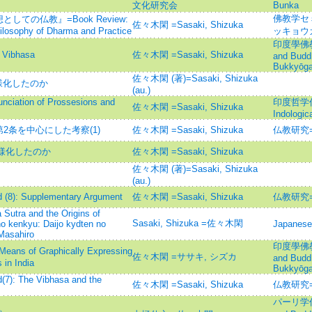
文化研究会
Bunka
佛教学セミナ
ての仏教』=Book Review:
佐々木閑 =Sasaki, Shizuka
losophy of Dharma and Practice
ッキョウ
印度學佛教學研
Vibhasa
佐々木閑 =Sasaki, Shizuka
and Budd
Bukkyōga
佐々木閑 (著)=Sasaki, Shizuka
様化したのか
(au.)
on of Prossesions and
印度哲学仏教学
佐々木閑 =Sasaki, Shizuka
Indologic
夷第2条を中心にした考察(1)
佐々木閑 =Sasaki, Shizuka
仏教研究=Bu
多様化したのか
佐々木閑 =Sasaki, Shizuka
佐々木閑 (著)=Sasaki, Shizuka
(au.)
d (8): Supplementary Argument
佐々木閑 =Sasaki, Shizuka
仏教研究=Bu
Sutra and the Origins of
Sasaki, Shizuka =佐々木閑
 kenkyu: Daijo kydten no
Japanese 
Masahiro
印度學佛教學研
 of Graphically Expressing
佐々木閑 =ササキ, シズカ
and Budd
 in India
Bukkyōga
d(7): The Vibhasa and the
佐々木閑 =Sasaki, Shizuka
仏教研究=Bu
パーリ学仏教