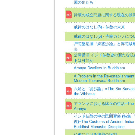
犀の角たち
律蔵の成立問題に関する現在の状
戒律のはなし(8) - 仏教の未来
戒律のはなし(5) - 寺院カジノに
尸陀槃尼撰『婢婆沙論』と浮陀跋
表
公開講演 インド仏教史の新たな視点
トは可能か
Araṇya Dwellers in Buddhism
A Problem in the Re-establishment
Modern Theravada Buddhism
六足と「婆沙論」=The Six Sarvastiva
the Vibhasa
アランヤにおける比丘の生活=The Life of 
Aranya
インド仏教の中の民間習俗 (特集
教)=The Customs of Ancient Indian
Buddhist Monastic Discipline
仏教における律蔵の役割