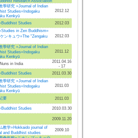
ddhist Research Association
究 =Journal of Indian
2012.12
hist Studies=Indogaku
ku Kenkyū
ddhist Studies
2012.03
udies in Zen Buddhism=
2012.03
ンキュウ=The "Zengaku
究 =Journal of Indian
2011.12
hist Studies=Indogaku
ku Kenkyū
2011.04.16
Nuns in India
- 17
ddhist Studies
2011.03.30
究 =Journal of Indian
2011.03
hist Studies=Indogaku
ku Kenkyū
紀要
2011.03
ddhist Studies
2010.03.30
2009.11.20
=Hokkaido journal of
2009.10
al and Buddhist studies
學會年報=ニホン ブッキョウ