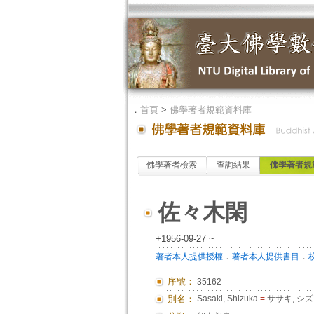
．
首頁
>
佛學著者規範資料庫
佛學著者檢索
查詢結果
佛學著者規
佐々木閑
+1956-09-27 ~
．
．
著者本人提供授權
著者本人提供書目
序號：
35162
別名：
Sasaki, Shizuka
=
ササキ, シ