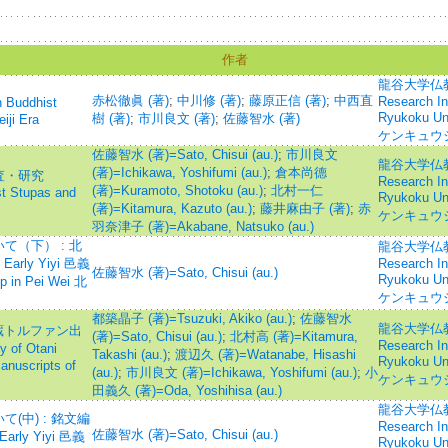
作者
龍谷大学仏教文
赤松徹眞 (著)
;
中川修 (著)
;
藤原正信 (著)
;
中西直
Research Ins
uddhist
Ryukoku 
樹 (著)
;
市川良文 (著)
;
佐藤智水 (著)
iji Era
ケンキュウ
佐藤智水 (著)=Sato, Chisui (au.)
;
市川良文
龍谷大学仏教文
(著)=Ichikawa, Yoshifumi (au.)
;
倉本尚德
査・研究
Research Ins
(著)=Kuramoto, Shotoku (au.)
;
北村一仁
t Stupas and
Ryukoku 
(著)=Kitamura, Kazuto (au.)
;
藤井麻由子 (著)
;
赤
ケンキュウ
羽奈津子 (著)=Akabane, Natsuko (au.)
（下） : 北
龍谷大学仏教文
rly Yiyi 邑義
Research Ins
佐藤智水 (著)=Sato, Chisui (au.)
Ryukoku 
up in Pei Wei 北
ケンキュウ
都築晶子 (著)=Tsuzuki, Akiko (au.)
;
佐藤智水
龍谷大学仏教文
蔵トルファン出
(著)=Sato, Chisui (au.)
;
北村高 (著)=Kitamura,
Research Ins
of Otani
Takashi (au.)
;
渡辺久 (著)=Watanabe, Hisashi
Ryukoku 
anuscripts of
(au.)
;
市川良文 (著)=Ichikawa, Yoshifumi (au.)
;
小
ケンキュウ
田義久 (著)=Oda, Yoshihisa (au.)
龍谷大学仏教文
中) : 銘文編
Research Ins
佐藤智水 (著)=Sato, Chisui (au.)
ly Yiyi 邑義
Ryukoku 