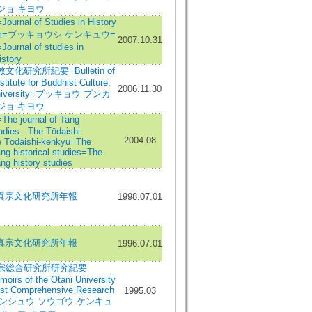
ジョ キヨウ
nal of Studies in History
hism=ブッキョウシ ケンキュウ=
2007.10.31
nal of studies in
story
化研究所紀要=Bulletin of
titute for Buddhist Culture,
2006.11.30
University=ブッキョウ ブンカ
ジョ キヨウ
 journal of Tang
tudies : The Tōdaishi-
2004.08
 Tōdaishi-kenkyū=The
ang historical studies=The
ang history studies
 真宗文化研究所年報
1998.07.01
 真宗文化研究所年報
1996.07.01
宗総合研究所研究紀要
oirs of the Otani University
ist Comprehensive Research
1995.03
te=シンシュウ ソウゴウ ケンキュ