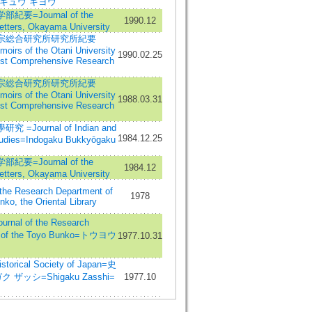
キュウ キヨウ
要=Journal of the
1990.12
Letters, Okayama University
宗総合研究所研究所紀要
oirs of the Otani University
1990.02.25
ist Comprehensive Research
宗総合研究所研究所紀要
oirs of the Otani University
1988.03.31
ist Comprehensive Research
=Journal of Indian and
1984.12.25
tudies=Indogaku Bukkyōgaku
要=Journal of the
1984.12
Letters, Okayama University
the Research Department of
1978
ko, the Oriental Library
nal of the Research
t of the Toyo Bunko=トウヨウ
1977.10.31
rical Society of Japan=史
ザッシ=Shigaku Zasshi=
1977.10