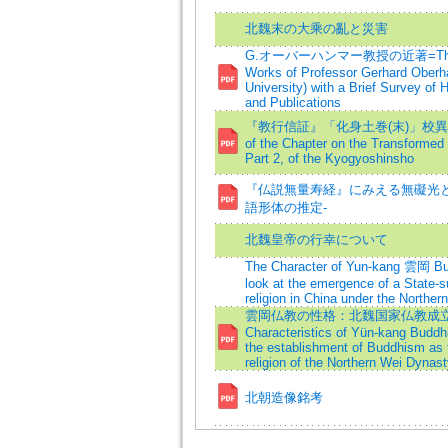
北魏末の大乘の亂と災害
G.オーバーハンマー教授の近著=The 
Works of Professor Gerhard Ober
University) with a Brief Survey of
and Publications
『教行信証』「化身土巻(末)」校異=Criti
of the Chapter on the Transformed
Part 2, of the Kyogyoshinsho
『仏説無量寿経』にみえる無礙光と
語形体の推定-
北魏皇帝の行幸について
The Character of Yun-kang 雲岡 B
look at the emergence of a State-s
religion in China under the Norther
雲岡仏教の性格：北魏国家仏教成立
Characteristics of Yün-kang Buddhi
the establishment of Buddhism as 
religion of the Northern Wei Dynast
北朝造像銘考