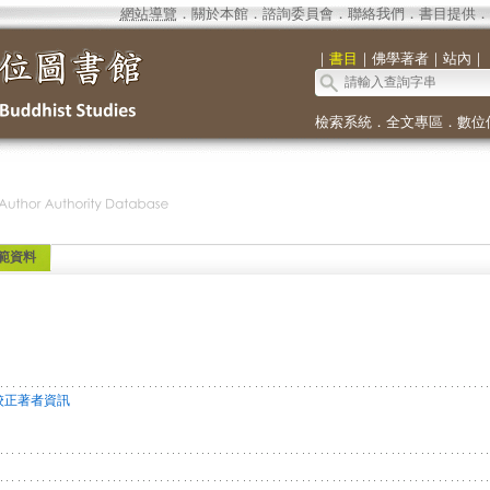
網站導覽
．
關於本館
．
諮詢委員會
．
聯絡我們
．
書目提供
．
｜
書目
｜
佛學著者
｜
站內
｜
檢索系統
．
全文專區
．
數位
範資料
校正著者資訊