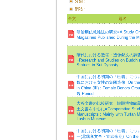
分類：
網站：
全文
題名
明治期仏教雑誌の研究=A Study On B
Magazines Published During the Me
隋代における造塔・造像銘文の調
=Research and Studies on Buddhis
Statues in Sui Dynasty
中国における初期の「邑義」について
魏における女性の集団造像=On the Ea
in China (III) : Female Donors Gro
魏 Period
大谷文書の比較研究 : 旅順博物館
土文書を中心に=Comparative Study 
Manuscripts : Mainly with Turfan M
Lushun Museum
中国における初期の「邑義」について(
一(北魏孝文帝・宣武帝期)=On the Ear