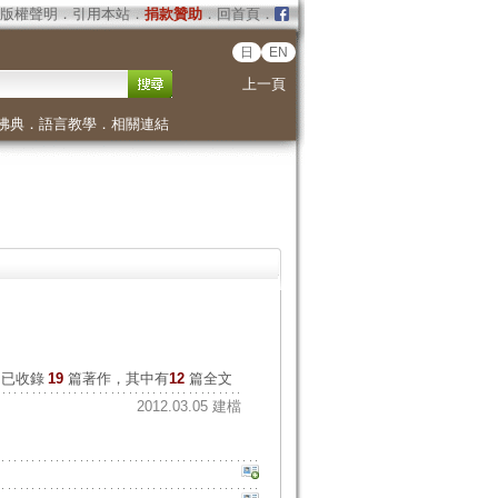
版權聲明
．
引用本站
．
捐款贊助
．
回首頁
．
日
EN
上一頁
佛典
．
語言教學
．
相關連結
已收錄
19
篇著作，其中有
12
篇全文
2012.03.05 建檔