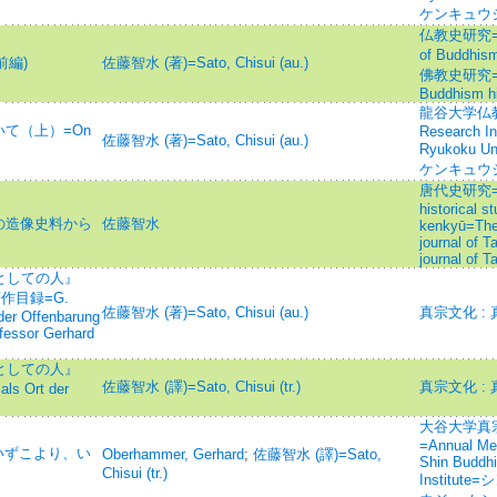
ケンキュウ
仏教史研究=Jour
of Budd
前編)
佐藤智水 (著)=Sato, Chisui (au.)
佛教史研究=Jour
Buddhism hi
龍谷大学仏教文
て（上）=On
Research Ins
佐藤智水 (著)=Sato, Chisui (au.)
Ryukoku 
ケンキュウ
唐代史研究=The
historical s
の造像史料から
佐藤智水
kenkyū=The
journal of T
journal of T
としての人』
作目録=G.
佐藤智水 (著)=Sato, Chisui (au.)
真宗文化 :
der Offenbarung
ofessor Gerhard
としての人』
佐藤智水 (譯)=Sato, Chisui (tr.)
真宗文化 :
ls Ort der
大谷大学真
=Annual Mem
いずこより、い
Oberhammer, Gerhard
;
佐藤智水 (譯)=Sato,
Shin Buddh
Chisui (tr.)
Institu