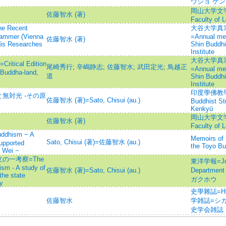
ウジョ ケン
岡山大学文学部紀
佐藤智水 (著)
Faculty of 
Recent
大谷大学真
hammer (Vienna
=Annual mem
佐藤智水 (著)
 His Researches
Shin Buddh
Institute
大谷大学真
cal Edition
尾崎秀行
;
辛嶋静志
;
佐藤智水
;
武田定光
;
鳥越正
=Annual mem
 Buddha-land,
道
Shin Buddh
Institute
印度學佛教學研究 
無対光 -その原
佐藤智水 (著)=Sato, Chisui (au.)
Buddhist S
Kenkyū
岡山大学文学部紀
佐藤智水 (著)
Faculty of 
uddhism − A
Memoirs of 
Sato, Chisui (著)=佐藤智水 (au.)
upported
the Toyo Bun
n Wei −
の一考察=The
東洋学報=Jour
sm - A study of
佐藤智水 (著)=Sato, Chisui (au.)
Departmen
the state
ガクホウ
y
史學雜誌=Histo
佐藤智水
学雑誌=シガク 
史学会雑誌