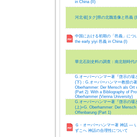
in China (II)
河北省[タク]県の北魏造像と邑義 (
中国における初期の「邑義」につい
the early yiyi 邑義 in China (I)
華北石刻史料の調查：南北朝時代
G.オーバーハンマー著『啓示の場
(下)：G.オーバーハンマー教授の著
Oberhammer: Der Mensch als Ort 
(Part 2): With a Bibliography of Pr
Oberhammer (Vienna University)
G.オーバーハンマー著『啓示の場
(上)=G. Oberhammer: Der Mensch a
Offenbarung (Part 1)
Ｇ・オーバーハンマー著 神話 — 
ずこへ 神話の合理性について