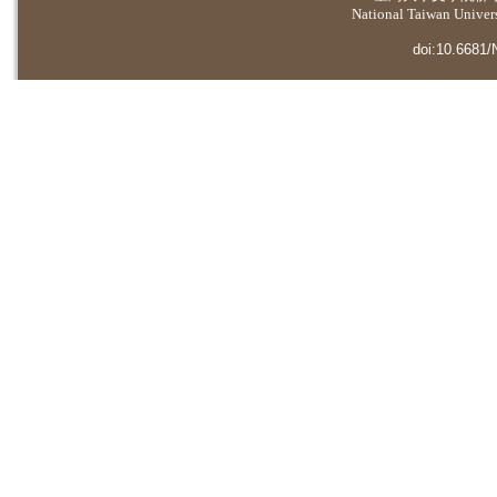
National Taiwan Universi
doi:10.6681