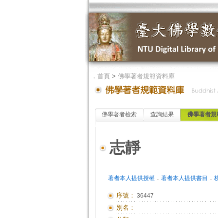
．
首頁
>
佛學著者規範資料庫
佛學著者檢索
查詢結果
佛學著者規
志靜
．
．
著者本人提供授權
著者本人提供書目
序號：
36447
別名：