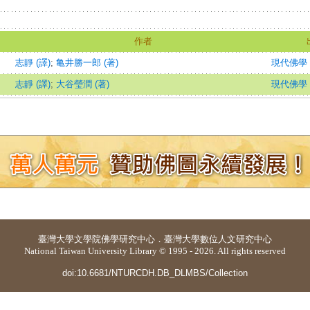
作者
志靜 (譯)
;
亀井勝一郎 (著)
現代佛學
志靜 (譯)
;
大谷瑩潤 (著)
現代佛學
臺灣大學
文學院佛學研究中心
．
臺灣大學數位人文研究中心
National Taiwan University Library © 1995 - 2026. All rights reserved
doi:10.6681/NTURCDH.DB_DLMBS/Collection