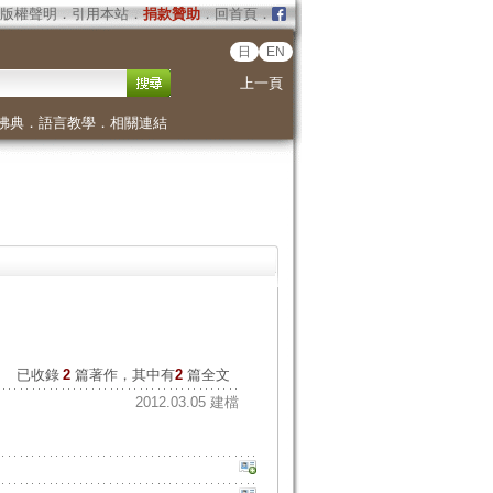
版權聲明
．
引用本站
．
捐款贊助
．
回首頁
．
日
EN
上一頁
佛典
．
語言教學
．
相關連結
已收錄
2
篇著作，其中有
2
篇全文
2012.03.05 建檔