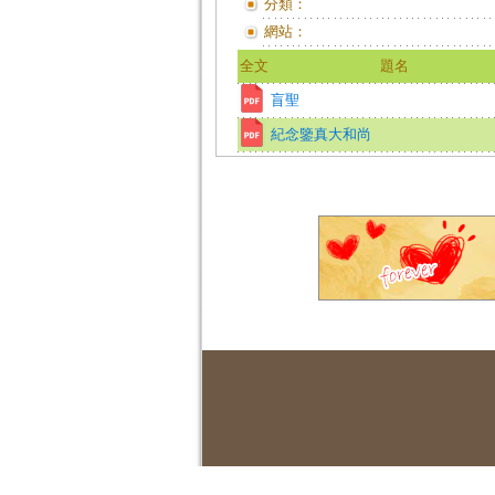
分類：
網站：
全文
題名
盲聖
紀念鑒真大和尚