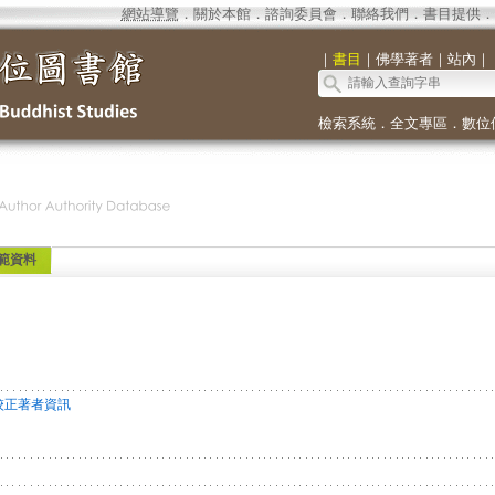
網站導覽
．
關於本館
．
諮詢委員會
．
聯絡我們
．
書目提供
．
｜
書目
｜
佛學著者
｜
站內
｜
檢索系統
．
全文專區
．
數位
範資料
校正著者資訊