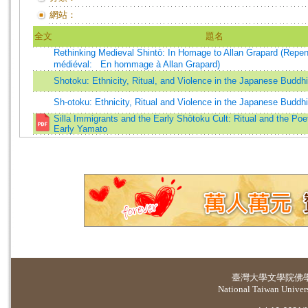
網站：
全文
題名
Rethinking Medieval Shintō: In Homage to Allan Grapard (Repen
médiéval: En hommage à Allan Grapard)
Shotoku: Ethnicity, Ritual, and Violence in the Japanese Buddhi
Sh-otoku: Ethnicity, Ritual and Violence in the Japanese Buddhi
Silla Immigrants and the Early Shōtoku Cult: Ritual and the Poe
Early Yamato
臺灣大學
文學院佛
National Taiwan Universi