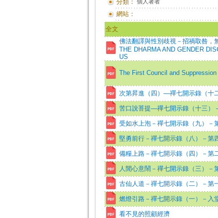
分類：
個人著者
網站：
全文
佛法翻譯與性別歧視－招禍取咎，無不自己=S
THE DHARMA AND GENDER DIS
US
The First Council and Suppr
次第昇進（四）—禪七開示錄（十
苦口說菩提—禪七開示錄（十三） 
受如水上泡－禪七開示錄（九）－
堅勇前行－禪七開示錄（八）－第
備糧上路－禪七開示錄（四）－第
人閒心意鬧－禪七開示錄（三）－
古仙人道－禪七開示錄（二）－第
燃燈引路－禪七開示錄（一）－入
看不見的照顧經濟