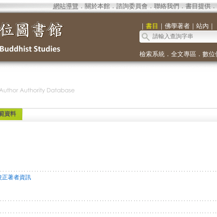
網站導覽
．
關於本館
．
諮詢委員會
．
聯絡我們
．
書目提供
．
｜
書目
｜
佛學著者
｜
站內
｜
檢索系統
．
全文專區
．
數位
範資料
校正著者資訊