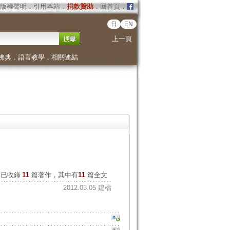
版權聲明
．
引用本站
．
捐款贊助
．
回首頁
．
日
EN
上一頁
佛典
．
語言教學
．
相關連結
已收錄
11
篇著作，其中有
11
篇全文
2012.03.05 建檔