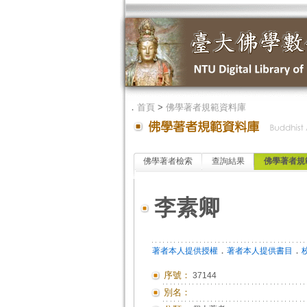
．
首頁
>
佛學著者規範資料庫
佛學著者檢索
查詢結果
佛學著者規
李素卿
．
．
著者本人提供授權
著者本人提供書目
序號：
37144
別名：