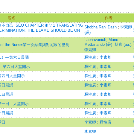
題名
作者
EQ CHAPTER \h \r 1 TRANSLATING
Shobha Rani Dash
;
李素卿
CRIMINATION: THE BLAME SHOULD BE ON
(譯)
Laohavanich, Mano
Mettanando (著)=慈喜 (au.)
;
ession of the Nuns=第一次結集與對尼眾的壓制
李素卿
二）—第六日晨誦
釋性廣
;
李素卿
—第六日大堂開示
釋性廣
;
李素卿
第四日大堂開示
釋性廣
;
李素卿
四日晨誦
釋性廣
;
李素卿
二日晨誦
釋性廣
;
李素卿
第一日 大堂開示
釋性廣
;
李素卿
一日晨誦
釋性廣
;
李素卿
堂日
李素卿
;
釋性廣
李素卿