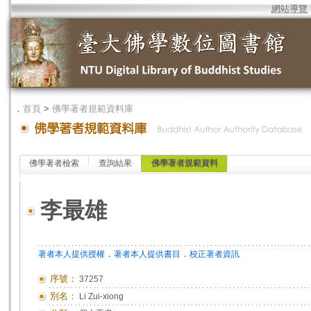
網站導覽
．
首頁
>
佛學著者規範資料庫
佛學著者檢索
查詢結果
佛學著者規範資料
李最雄
．
．
著者本人提供授權
著者本人提供書目
校正著者資訊
序號：
37257
別名：
Li Zui-xiong