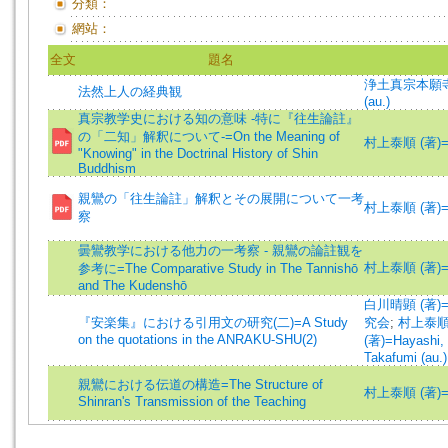
分類：
網站：
全文
題名
浄土真宗本願
法然上人の経典観
(au.)
真宗教学史における知の意味 -特に『往生論註』
の「二知」解釈について-=On the Meaning of
村上泰順 (著)=Mur
"Knowing" in the Doctrinal History of Shin
Buddhism
親鸞の「往生論註」解釈とその展開について一考
村上泰順 (著)=Mur
察
曇鸞教学における他力の一考察 - 親鸞の論註観を
村上泰順 (著)=Mur
参考に=The Comparative Study in The Tannishō
and The Kudenshō
白川晴顕 (著)=Shi
『安楽集』における引用文の研究(二)=A Study
究会
;
村上泰順 (著
on the quotations in the ANRAKU-SHU(2)
(著)=Hayashi, 
Takafumi (au.)
親鸞における伝道の構造=The Structure of
村上泰順 (著)=Mur
Shinran's Transmission of the Teaching