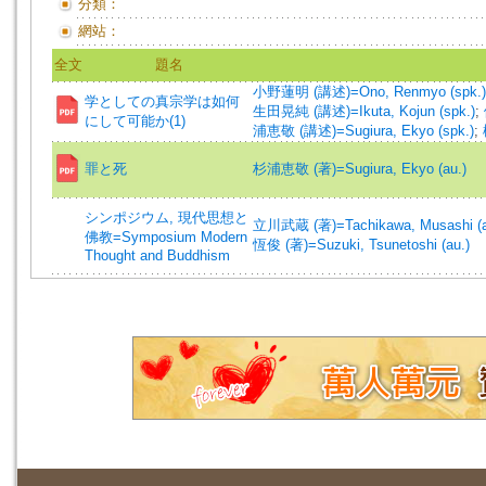
分類：
網站：
全文
題名
小野蓮明 (講述)=Ono, Renmyo (spk.)
学としての真宗学は如何
生田晃純 (講述)=Ikuta, Kojun (spk.)
;
にして可能か(1)
浦恵敬 (講述)=Sugiura, Ekyo (spk.)
;
罪と死
杉浦恵敬 (著)=Sugiura, Ekyo (au.)
シンポジウム, 現代思想と
立川武蔵 (著)=Tachikawa, Musashi (a
佛教=Symposium Modern
恆俊 (著)=Suzuki, Tsunetoshi (au.)
Thought and Buddhism