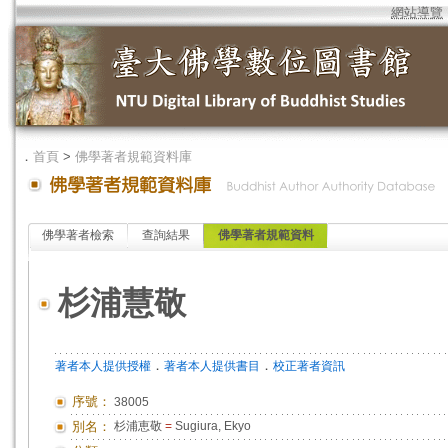
網站導覽
．
首頁
>
佛學著者規範資料庫
佛學著者檢索
查詢結果
佛學著者規範資料
杉浦慧敬
．
．
著者本人提供授權
著者本人提供書目
校正著者資訊
序號：
38005
別名：
杉浦恵敬
=
Sugiura, Ekyo