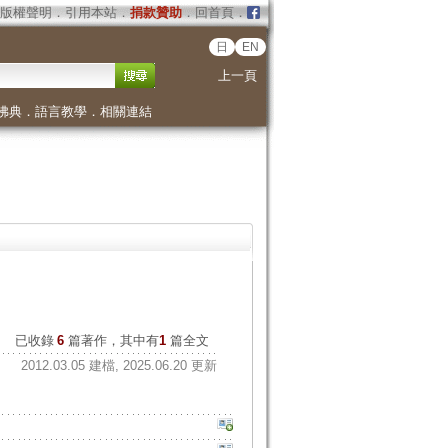
版權聲明
．
引用本站
．
捐款贊助
．
回首頁
．
日
EN
上一頁
佛典
．
語言教學
．
相關連結
已收錄
6
篇著作，其中有
1
篇全文
2012.03.05 建檔, 2025.06.20 更新