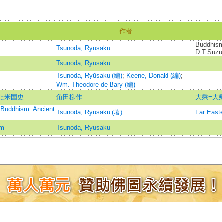
作者
Buddhism 
Tsunoda, Ryusaku
D.T.Suzu
Tsunoda, Ryusaku
Tsunoda, Ryūsaku (編)
;
Keene, Donald (編)
;
Wm. Theodore de Bary (編)
た米国史
角田柳作
大乘=大乗
 Buddhism: Ancient
Tsunoda, Ryusaku (著)
Far Eas
sm
Tsunoda, Ryusaku