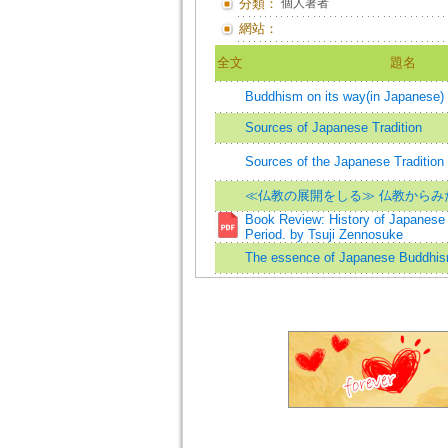
分類：
個人著者
網站：
全文
題名
Buddhism on its way(in Japanese)
Sources of Japanese Tradition
Sources of the Japanese Tradition
≪仏教の展開をしる≫ 仏教からみ
Book Review: History of Japanese
Period. by Tsuji Zennosuke
The essence of Japanese Buddhi