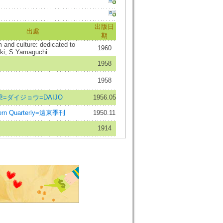
出版日
出處
期
and culture: dedicated to
1960
ki; S.Yamaguchi
1958
1958
=ダイジョウ=DAIJO
1956.05
tern Quarterly=遠東季刊
1950.11
1914