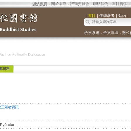
網站導覽
．
關於本館
．
諮詢委員會
．
聯絡我們
．
書目提供
．
｜
書目
｜
佛學著者
｜
站內
｜
檢索系統
．
全文專區
．
數位
範資料
校正著者資訊
Ryūsaku