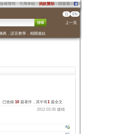
版權聲明
．
引用本站
．
捐款贊助
．
回首頁
．
日
EN
上一頁
佛典
．
語言教學
．
相關連結
已收錄
10
篇著作，其中有
1
篇全文
2012.03.05 建檔