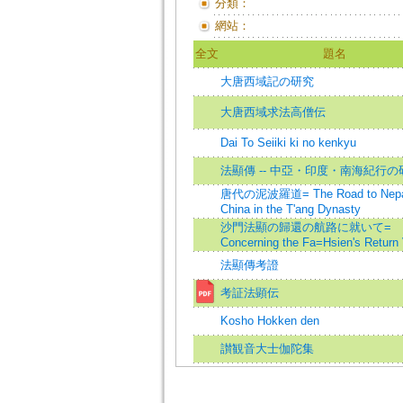
分類：
網站：
全文
題名
大唐西域記の研究
大唐西域求法高僧伝
Dai To Seiiki ki no kenkyu
法顯傳 -- 中亞・印度・南海紀行の
唐代の泥波羅道= The Road to Nepal
China in the T'ang Dynasty
沙門法顯の歸還の航路に就いて=
Concerning the Fa=Hsien's Return
法顯傳考證
考証法顕伝
Kosho Hokken den
讃観音大士伽陀集