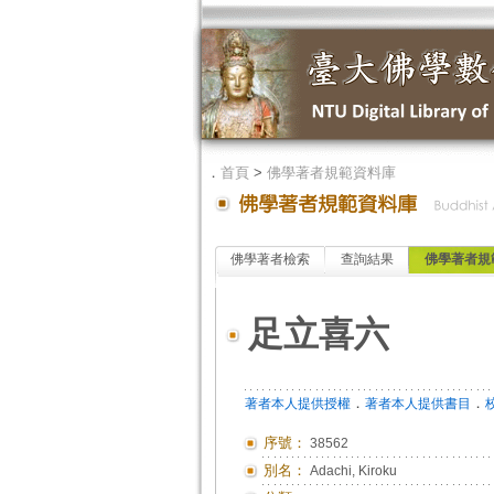
．
首頁
>
佛學著者規範資料庫
佛學著者檢索
查詢結果
佛學著者規
足立喜六
．
．
著者本人提供授權
著者本人提供書目
序號：
38562
別名：
Adachi, Kiroku