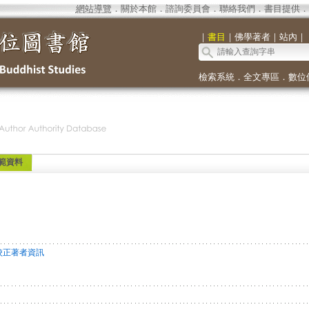
網站導覽
．
關於本館
．
諮詢委員會
．
聯絡我們
．
書目提供
．
｜
書目
｜
佛學著者
｜
站內
｜
檢索系統
．
全文專區
．
數位
範資料
校正著者資訊