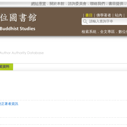
網站導覽
．
關於本館
．
諮詢委員會
．
聯絡我們
．
書目提供
．
｜
書目
｜
佛學著者
｜
站內
｜
檢索系統
．
全文專區
．
數位
範資料
校正著者資訊