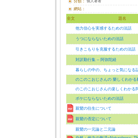
分類：
個人著者
網站：
全文
題名
他力信心を実感するための法話
うつにならないための法話
引きこもりを克服するための法話
対訳勤行集 -- 阿弥陀経
暮らしの中の、ちょっと気になる
のこのこおじさんの 樂しくわかる
のこのこおじさんの楽しくわかる
ボケにならないための法話
親鸞の往生について
親鸞の否定について
親鸞の一元論と二元論
自然：他力の救済=Naturalness: The S