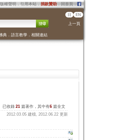
版權聲明
．
引用本站
．
捐款贊助
．
回首頁
．
日
EN
上一頁
佛典
．
語言教學
．
相關連結
已收錄
21
篇著作，其中有
6
篇全文
2012.03.05 建檔, 2012.06.22 更新