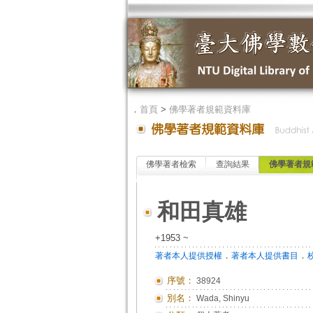
．
首頁
>
佛學著者規範資料庫
佛學著者檢索
查詢結果
佛學著者規
和田真雄
+1953 ~
．
．
著者本人提供授權
著者本人提供書目
序號：
38924
別名：
Wada, Shinyu