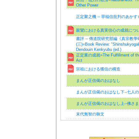
Other Power
正定聚之機 -- 罪福信批判のあかす
親鸞における真実信心の成就につ
書評 -- 傳道院研究部編《真宗教學
(三)=Book Review: "Shinshukyoga
Dendouin Kenkyubu (ed.)
正定業の成就=The Fulfillment of the 
Act
宗祖における獲信の構造
まんが正信偈のおはなし
まんが正信偈のおはなし下--七人
まんが正信偈のおはなし上--佛さ
末代無智の御文