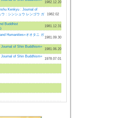
1982.12.20
enkyu : Journal of
ンキュウ : シンシュウ レンゴウ ガ
1982.02
d Buddhist
1981.12.31
ū
s and Humanities=オオタニ ガ
1981.09.30
Journal of Shin Buddhism=
1981.06.20
Journal of Shin Buddhism=
1978.07.01