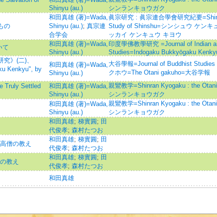
Shinyu (au.)
シンランキョウガク
和田真雄 (著)=Wada,
眞宗研究 : 眞宗連合學會研究紀要=Shinshu K
もの
Shinyu (au.)
;
真宗連
Study of Shinshu=シンシュウ ケ
合学会
ッカイ ケンキュウ キヨウ
和田真雄 (著)=Wada,
印度學佛教學研究 =Journal of Indian an
いて
Shinyu (au.)
Studies=Indogaku Bukkyōgaku Kenky
研究》(二)、
大谷學報=Journal of Buddhist Studie
和田真雄 (著)=Wada,
ku Kenkyu", by
クホウ=The Otani gakuho=大谷学報
Shinyu (au.)
親鸞教学=Shinran Kyogaku : the Otani 
Truly Settled
和田真雄 (著)=Wada,
Shinyu (au.)
シンランキョウガク
親鸞教学=Shinran Kyogaku : the Otani 
和田真雄 (著)=Wada,
Shinyu (au.)
シンランキョウガク
和田真雄
;
梯實圓
;
田
代俊孝
;
森村たつお
和田真雄
;
梯實圓
;
田
の高僧の教え
代俊孝
;
森村たつお
和田真雄
;
梯實圓
;
田
まの教え
代俊孝
;
森村たつお
和田真雄