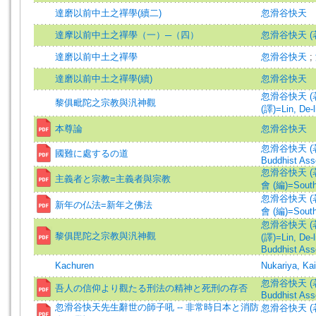
達磨以前中土之禪學(續二)
忽滑谷快天
達摩以前中土之禪學（一）─（四）
忽滑谷快天 (著)=N
達磨以前中土之禪學
忽滑谷快天
;
達磨以前中土之禪學(續)
忽滑谷快天
忽滑谷快天 (著)=N
黎俱毗陀之宗教與汎神觀
(譯)=Lin, De-li
本尊論
忽滑谷快天
忽滑谷快天 (
國難に處するの道
Buddhist Asso
忽滑谷快天 (著)=N
主義者と宗教=主義者與宗教
會 (編)=South 
忽滑谷快天 (著)=N
新年の仏法=新年之佛法
會 (編)=South 
忽滑谷快天 (著)=N
黎俱毘陀之宗教與汎神觀
(譯)=Lin, De-li
Buddhist Asso
Kachuren
Nukariya, Kai
忽滑谷快天 (
吾人の信仰より觀たる刑法の精神と死刑の存否
Buddhist Asso
忽滑谷快天先生辭世の師子吼 -- 非常時日本と消防
忽滑谷快天 (