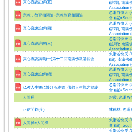
真心直說註解(五)
(註釋)
;
南瀛佛教
Association (
忽滑谷快天 (著)=N
宗教．教育相関論=宗教教育相關論
會 (編)=South 
忽滑谷快天 (著)=N
真心直說註解(四)
(註釋)
;
南瀛佛教
Association (
忽滑谷快天 (著)=N
真心直說註解(三)
(註釋)
;
南瀛佛教
Association (
忽滑谷快天 (著)=N
真心直說講義(一)第十二回南瀛佛教講習會
(編)
;
南瀛佛教會 
Association (
忽滑谷快天 (著)=N
真心直說註解(續)
(註釋)
;
南瀛佛教
Association (
忽滑谷快天 (著)=N
仏教人生観に於ける終始=佛教人生觀之始終
會 (編)=South 
人間禪
燈霞
;
忽滑谷
正信問答(全)
林德林
;
忽滑
忽滑谷快天 (著)=N
人間禅=人間禪
會 (編)=South 
忽滑谷快天 (著)=N