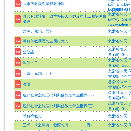
大乘佛教觀與基督教神觀
(譯)=Lin, De-li
Buddhist Asso
忽滑谷快天 (著)=N
真心直說註解 忽滑谷快天老師於第十二回講習會
(註釋)
;
南瀛佛教
講述
Association (
元氣、元精、元神
忽滑谷快天 (著)=N
朝鮮仏教興廃の主因に就て
忽滑谷快天
忽滑谷快天 (著)=N
公德論
會 (編)=South 
忽滑谷快天 (著)=N
深信不二
會 (編)=South 
忽滑谷快天 (著)=N
元氣、元精、元神
會 (編)=South 
忽滑谷快天 (著)=N
讚佛
會 (編)=South 
忽滑谷快天 (著)=N
現代社會之純理批判與佛教之黃金世界(四)
會 (編)=South 
忽滑谷快天 (著)=N
現代社會之純理批判與佛教之黃金世界(三)
會 (編)=South 
朝鮮禪教史
忽滑谷快天
王禪二學之萬有一體觀忽滑（一）─（四）
忽滑谷快天 (著)=N