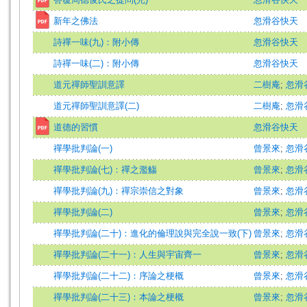
新年之佛法
忽滑谷快天
詩禪一味(九)：附小傳
忽滑谷快天
詩禪一味(二)：附小傳
忽滑谷快天
道元禪師聖訓意譯
二樹庵
;
忽滑
道元禪師聖訓意譯(二)
二樹庵
;
忽滑
道德的習慣
忽滑谷快天
禪學批判論(一)
曾景來
;
忽滑
禪學批判論(七)：禪之濫觴
曾景來
;
忽滑
禪學批判論(九)：禪宗崇信之對象
曾景來
;
忽滑
禪學批判論(二)
曾景來
;
忽滑
禪學批判論(二十)：進化的倫理說與完全說一致(下)
曾景來
;
忽滑
禪學批判論(二十一)：人生與宇宙齊一
曾景來
;
忽滑
禪學批判論(二十二)：序論之梗概
曾景來
;
忽滑
禪學批判論(二十三)：本論之梗概
曾景來
;
忽滑