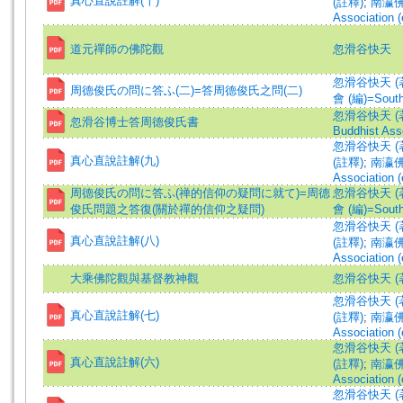
真心直說註解(十)
(註釋)
;
南瀛佛教
Association (
道元禪師の佛陀觀
忽滑谷快天
忽滑谷快天 (著)=N
周德俊氏の問に答ふ(二)=答周德俊氏之問(二)
會 (編)=South 
忽滑谷快天 (
忽滑谷博士答周德俊氏書
Buddhist Asso
忽滑谷快天 (著)=N
真心直說註解(九)
(註釋)
;
南瀛佛教
Association (
周德俊氏の問に答ふ(禅的信仰の疑問に就て)=周德
忽滑谷快天 (著)=N
俊氏問題之答復(關於禪的信仰之疑問)
會 (編)=South 
忽滑谷快天 (著)=N
真心直說註解(八)
(註釋)
;
南瀛佛教
Association (
大乘佛陀觀與基督教神觀
忽滑谷快天 (著)=N
忽滑谷快天 (著)=N
真心直說註解(七)
(註釋)
;
南瀛佛教
Association (
忽滑谷快天 (著)=N
真心直說註解(六)
(註釋)
;
南瀛佛教
Association (
忽滑谷快天 (著)=N