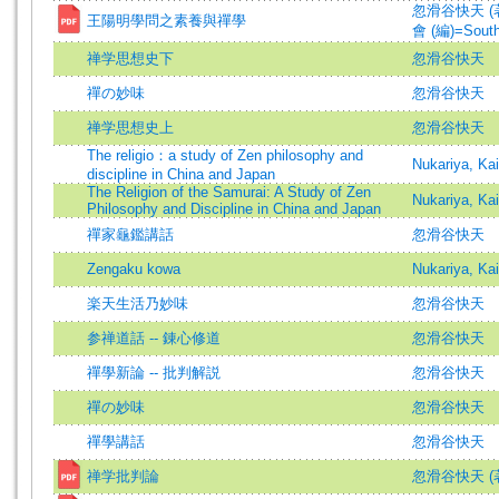
忽滑谷快天 (著)=N
王陽明學問之素養與禪學
會 (編)=South 
禅学思想史下
忽滑谷快天
禪の妙味
忽滑谷快天
禅学思想史上
忽滑谷快天
The religio：a study of Zen philosophy and
Nukariya, Kai
discipline in China and Japan
The Religion of the Samurai: A Study of Zen
Nukariya, K
Philosophy and Discipline in China and Japan
禪家龜鑑講話
忽滑谷快天
Zengaku kowa
Nukariya, Kai
楽天生活乃妙味
忽滑谷快天
参禅道話 -- 錬心修道
忽滑谷快天
禪學新論 -- 批判解説
忽滑谷快天
禪の妙味
忽滑谷快天
禪學講話
忽滑谷快天
禅学批判論
忽滑谷快天 (