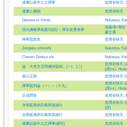
達摩以前中土之禪學
忽滑谷快天
;
達磨と陽明
忽滑谷快天
Daruma to Yomei
Nukariya, Kai
張曼濤=青松
現代佛教學術叢刊(四) -- 禪宗史實考辨
蒙文通
禅學思想史
忽滑谷快天
Zengaku shisoshi
Nukariya, Kai
Chosen Zenkyo shi
Nukariya, Kai
忽滑谷快天 (著)=N
論「大梵天王問佛決疑經」(一)、(二)
(譯)=Li, Hsiao-
真心正助
忽滑谷快天 (著)=N
忽滑谷快天 (著)=N
禪學批判論（一）─（十九）
(譯)=Li, Hsiao-
正信問答
忽滑谷快天
;
忽滑谷快天 (著)=N
永明延壽的宗風與其細行
(譯)
永明延壽的宗風與其細行
忽滑谷快天
;
達磨以前中土之禪學(續完)
忽滑谷快天