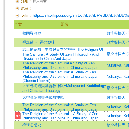
分類：
個人著者
網站：
wiki：
https://zh.wikipedia.org/zh-tw/%E5%BF%BD%E
全文
題名
韓國禪教史
忽滑谷快天 (
禪之妙味=禪の妙味
忽滑谷快天 (著)=N
武士的宗教：中國與日本的禪學​=The Religion Of
忽滑谷快天 (著)=N
The Samurai: A Study Of Zen Philosophy And
Discipline In China And Japan
The Religion of the Samurai A Study of Zen
Nukariya, 
Philosophy and Discipline in China and Japan
The Religion of the Samurai: A Study of Zen
Philosophy and Discipline in China and Japan
Nukariya, Kai
(Classic Reprint)
大乘佛陀觀與基督教神觀=Mahayanist Buddhology
忽滑谷快天 (著)=N
and Christian Theology
大聖佛陀觀與基督教神觀
忽滑谷快天
The Religion of the Samurai: A Study of Zen
Nukariya, Kai
Philosophy and Discipline in China and Japan
The Religion of the Samurai -- A Study of Zen
Nukariya, Kai
Philosophy and Discipline in China and Japan
禪學思想史
忽滑谷快天
;