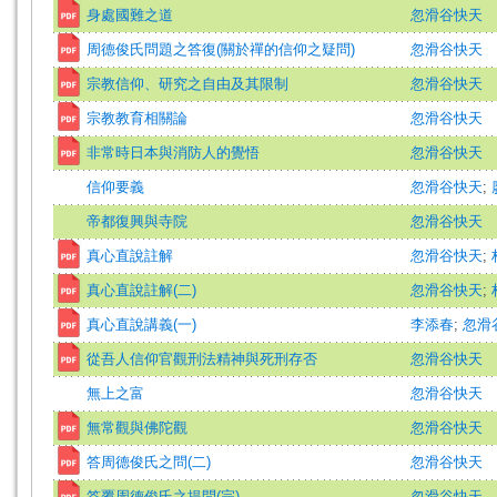
身處國難之道
忽滑谷快天
周德俊氏問題之答復(關於禪的信仰之疑問)
忽滑谷快天
宗教信仰、研究之自由及其限制
忽滑谷快天
宗教教育相關論
忽滑谷快天
非常時日本與消防人的覺悟
忽滑谷快天
信仰要義
忽滑谷快天
;
帝都復興與寺院
忽滑谷快天
真心直說註解
忽滑谷快天
;
真心直說註解(二)
忽滑谷快天
;
真心直說講義(一)
李添春
;
忽滑
從吾人信仰官觀刑法精神與死刑存否
忽滑谷快天
無上之富
忽滑谷快天
無常觀與佛陀觀
忽滑谷快天
答周德俊氏之問(二)
忽滑谷快天
答覆周德俊氏之提問(完)
忽滑谷快天