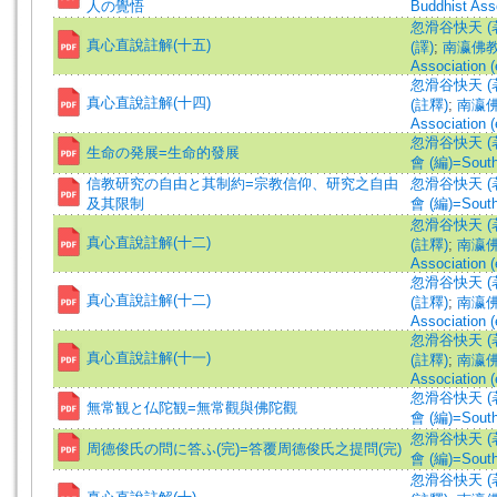
人の覺悟
Buddhist Asso
忽滑谷快天 (著)=N
真心直說註解(十五)
(譯)
;
南瀛佛教會 
Association (
忽滑谷快天 (著)=N
真心直說註解(十四)
(註釋)
;
南瀛佛教
Association (
忽滑谷快天 (著)=N
生命の発展=生命的發展
會 (編)=South 
信教研究の自由と其制約=宗教信仰、研究之自由
忽滑谷快天 (著)=N
及其限制
會 (編)=South 
忽滑谷快天 (著)=N
真心直說註解(十二)
(註釋)
;
南瀛佛教
Association (
忽滑谷快天 (著)=N
真心直說註解(十二)
(註釋)
;
南瀛佛教
Association (
忽滑谷快天 (著)=N
真心直說註解(十一)
(註釋)
;
南瀛佛教
Association (
忽滑谷快天 (著)=N
無常観と仏陀観=無常觀與佛陀觀
會 (編)=South 
忽滑谷快天 (著)=N
周德俊氏の問に答ふ(完)=答覆周德俊氏之提問(完)
會 (編)=South 
忽滑谷快天 (著)=N