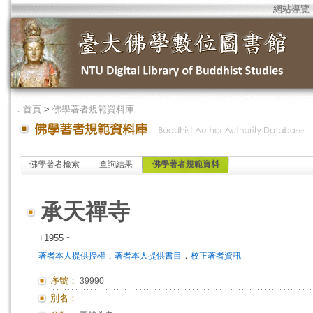
網站導覽
．
首頁
>
佛學著者規範資料庫
佛學著者檢索
查詢結果
佛學著者規範資料
承天禪寺
+1955 ~
．
．
著者本人提供授權
著者本人提供書目
校正著者資訊
序號：
39990
別名：