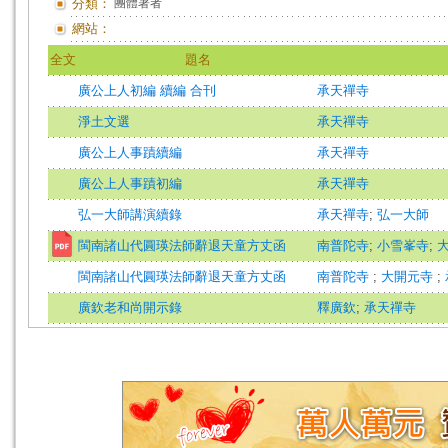
分類：
團體著者
網站：
全文
題名
廣公上人初編 續編 合刊
承天禪寺
淨土文選
承天禪寺
廣公上人事蹟續編
承天禪寺
廣公上人事蹟初編
承天禪寺
弘一大師講演續錄
承天禪寺
;
弘一大師
閩南諸山代圓瑛法師辭退天童方丈函
南普陀寺
;
小雪峯寺
;
閩南諸山代圓瑛法師辭退天童方丈函
南普陀寺
;
大開元寺
;
廣欽老和尚開示錄
釋廣欽
;
承天禪寺