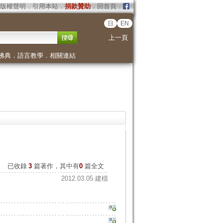
版權聲明
．
引用本站
．
捐款贊助
．
回首頁
．
日
EN
上一頁
佛典
．
語言教學
．
相關連結
已收錄
3
篇著作，其中有
0
篇全文
2012.03.05 建檔