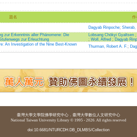
題名
作
Dagyab Rinpoche
;
Sherab,
 zur Erkenntnis aller Phänomene: Die
Lobsang Chökyi Gyaltsen
Stufenwegs zur Erleuchtung
;
Woll, Alfred
;
Dagyab Rin
e: An Investigation of the Nine Best-Known
Thurman, Robert A. F.
;
Dag
臺灣大學
文學院佛學研究中心
．
臺灣大學數位人文研究中心
National Taiwan University Library © 1995 - 2026. All rights reserved
doi:10.6681/NTURCDH.DB_DLMBS/Collection