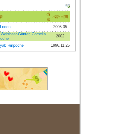
出
者
出版日期
處
 Loden
2005.05
;
Weishaar-Günter, Cornelia
2002
poche
yab Rinpoche
1996.11.25