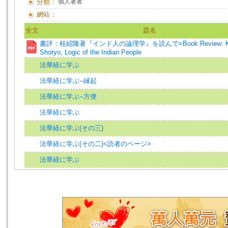
分類：
個人著者
網站：
全文
題名
書評：桂紹隆著『インド人の論理学』を読んで=Book Review: Ka
Shoryo, Logic of the Indian People
法華経に学ぶ
法華経に学ぶ--縁起
法華経に学ぶ--方便
法華経に学ぶ
法華経に学ぶ(その三)
法華経に学ぶ(その二)<読者のページ>
法華経に学ぶ