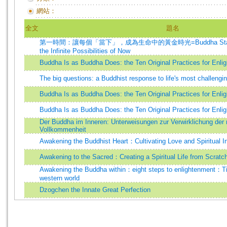
網站：
全文
題名
第一時間：讓每個「當下」，成為生命中的黃金時光=Buddha Standard 
the Infinite Possibilities of Now
Buddha Is as Buddha Does: the Ten Original Practices for Enlig
The big questions: a Buddhist response to life's most challengi
Buddha Is as Buddha Does: the Ten Original Practices for Enlig
Buddha Is as Buddha Does: the Ten Original Practices for Enlig
Der Buddha im Inneren: Unterweisungen zur Verwirklichung der 
Vollkommenheit
Awakening the Buddhist Heart：Cultivating Love and Spiritual Int
Awakening to the Sacred：Creating a Spiritual Life from Scratc
Awakening the Buddha within：eight steps to enlightenment：Ti
western world
Dzogchen the Innate Great Perfection