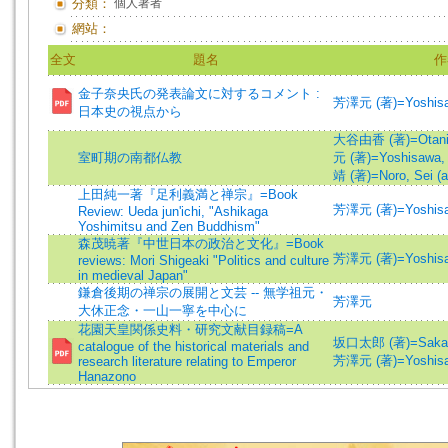
分類：
個人著者
網站：
全文
題名
作
金子奈央氏の発表論文に対するコメント :
芳澤元 (著)=Yoshisaw
日本史の視点から
大谷由香 (著)=Otani, 
室町期の南都仏教
元 (著)=Yoshisawa, 
靖 (著)=Noro, Sei (a
上田純一著『足利義満と禅宗』=Book
芳澤元 (著)=Yoshisaw
Review: Ueda jun'ichi, "Ashikaga
Yoshimitsu and Zen Buddhism"
森茂暁著『中世日本の政治と文化』=Book
芳澤元 (著)=Yoshisaw
reviews: Mori Shigeaki "Politics and culture
in medieval Japan"
鎌倉後期の禅宗の展開と文芸 -- 無学祖元・
芳澤元
大休正念・一山一寧を中心に
花園天皇関係史料・研究文献目録稿=A
坂口太郎 (著)=Sakaguc
catalogue of the historical materials and
芳澤元 (著)=Yoshisaw
research literature relating to Emperor
Hanazono