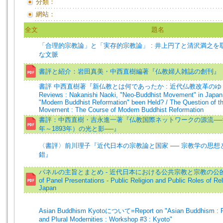
分類：
網站：
全文
題名
「合理的宗教論」と「実存的宗教論」 : 井上円了と清沢満之を
な文脈
書評と紹介：岩田真美・中西直樹編著『仏教婦人雑誌の創刊』
書評 中西直樹著『新仏教とは何であったか : 近代仏教改革のゆく
Reviews : Nakanishi Naoki, "Neo-Buddhist Movement" in Japan
"Modern Buddhist Reformation" been Held? / The Question of 
Movement : The Course of Modern Buddhist Reformation
書評：中西直樹・吉永進一著『仏教国際ネットワークの源流──海
年～1893年）の光と影──』
〈書評〉前川理子『近代日本の宗教論と国家 ── 宗教学の思想
錯』
パネルの主旨とまとめ - 近代日本における公共宗教と宗教の公的役
of Panel Presentations - Public Religion and Public Roles of Re
Japan
Asian Buddhism Kyotoについて=Report on "Asian Buddhism : Pl
and Plural Modernities : Workshop #3 : Kyoto"