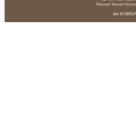
National Taiwan Universi
doi:10.6681