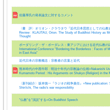
佐藤厚氏の発表論文に対するコメント
〈書 評〉オリオン・クラウタウ『近代日本思想としての仏教史学
Review : KLAUTAU, Orion. The Study of Buddhist History as 
Thought
ボーダリング・ザ・ボーダレス：東アジアにおける近代仏教の諸相=Rep
International Conference "Bordering the Borderless : Faces of
in East Asia"
近代日本の宗教概念：宗教者の言葉と近代
熊本時代の中西牛郎 : 明治十年代の宗教論の位相=Nakanishi Ushiro
Kumamoto Period : His Arguments on Shukyo (Religion) in the M
〈新刊紹介〉坂本慎一『ラジオの戦争責任』=New publication: S
Shin'ichi, The radio's war responsibility
"仏教"を"演説"する=On Buddhist Speech