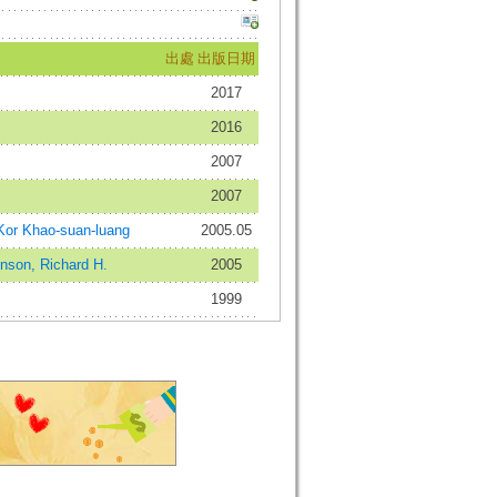
出處
出版日期
2017
2016
2007
2007
or Khao-suan-luang
2005.05
nson, Richard H.
2005
1999