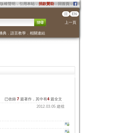
版權聲明
．
引用本站
．
捐款贊助
．
回首頁
．
日
EN
上一頁
佛典
．
語言教學
．
相關連結
已收錄
7
篇著作，其中有
4
篇全文
2012.03.05 建檔