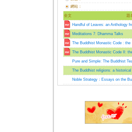
網站：
全文
題
Handful of Leaves: an Anthology fr
Meditations 7: Dhamma Talks
The Buddhist Monastic Code : the
The Buddhist Monastic Code II: t
Pure and Simple: The Buddhist Te
The Buddhist religions: a historical
Noble Strategy：Essays on the Bu