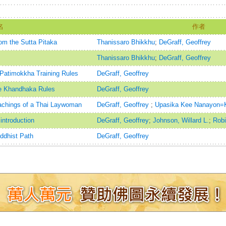
名
作者
om the Sutta Pitaka
Thanissaro Bhikkhu
;
DeGraff, Geoffrey
Thanissaro Bhikkhu
;
DeGraff, Geoffrey
 Patimokkha Training Rules
DeGraff, Geoffrey
he Khandhaka Rules
DeGraff, Geoffrey
achings of a Thai Laywoman
DeGraff, Geoffrey
;
Upasika Kee Nanayon=K
 introduction
DeGraff, Geoffrey
;
Johnson, Willard L.
;
Robi
ddhist Path
DeGraff, Geoffrey