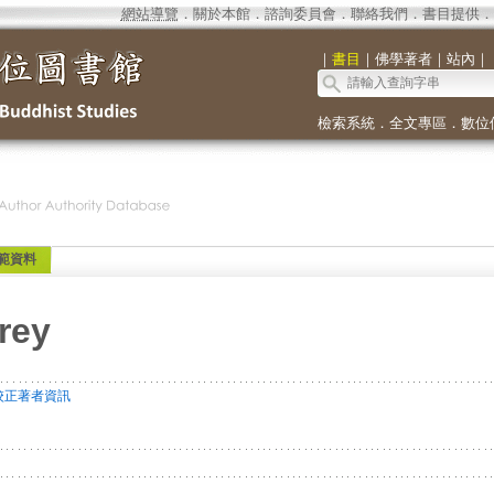
網站導覽
．
關於本館
．
諮詢委員會
．
聯絡我們
．
書目提供
．
｜
書目
｜
佛學著者
｜
站內
｜
檢索系統
．
全文專區
．
數位
範資料
rey
校正著者資訊