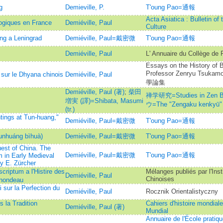
g
Demieville, P.
T'oung Pao=通報
Acta Asiatica : Bulletin of 
logiques en France
Demiéville, Paul
Culture
ng a Leningrad
Demiéville, Paul=戴密微
T'oung Pao=通報
Demiéville, Paul
L' Annuaire du Collège de 
Essays on the History of 
Professor Zenryu T
ur le Dhyana chinois
Demiéville, Paul
學論集
Demiéville, Paul (著)
;
柴田
禅学研究=Studies in Ze
増実 (譯)=Shibata, Masumi
ウ=The "Zengaku kenkyū"
(tr.)
tings at Tun-huang,"
Demiéville, Paul=戴密微
T'oung Pao=通報
nhuáng bìhuà)
Demiéville, Paul=戴密微
T'oung Pao=通報
est of China. The
Demiéville, Paul=戴密微
T'oung Pao=通報
 in Early Medieval
by E. Zürcher
riptum a l'Histire des
Mélanges publiés par l'Ins
Demiéville, Paul
Chinoises
enondeau
 sur la Perfection du
Demiéville, Paul
Rocznik Orientalistyczny
 la Tradition
Cahiers d'histoire mondial
Demiéville, Paul (著)
Mundial
Annuaire de l'École pratiq