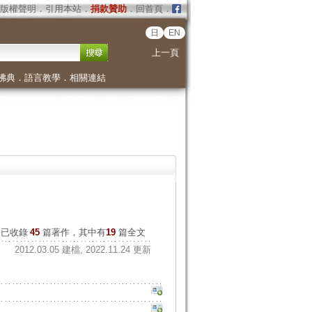
版權聲明
．
引用本站
．
捐款贊助
．
回首頁
．
日
EN
上一頁
佛典
．
語言教學
．
相關連結
已收錄
45
篇著作，其中有
19
篇全文
2012.03.05 建檔, 2022.11.24 更新