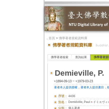
．
首頁
>
佛學著者規範資料庫
佛學著者檢索
查詢結果
佛學著者規
Demieville, P.
+1894-09-13 ~ +1979-03-23
．
．
著者本人提供授權
著者本人提供書目
序號：
4436
別名：
Demiéville, Paul
=
ドミエヴィル,
分類：
個人著者