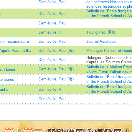
Demiéville, Paul
des sciences historiques e
sciences historiques et phi
Bulletin de l'École françai
a
Demiéville, Paul
of the French School of
Demiéville, Paul
Demieville, P.
T'oung Pao=通報
inirmocana-sutra
Demiéville, Paul
Journal Asiatique
d’après Paramartha
Demiéville, Paul (著)
Mélanges Chinois et Boud
Hobogirin: Dictionnaire E
Demiéville, Paul
d'après les Sources Chino
Bulletin de la Maison 
Demiéville, Paul (著)
 Sin Louen
=Nichi-Futsu Kaikan gaku
Bulletin de l'École françai
Demiéville, Paul (著)
erieures
of the French School of
Bulletin de l'École françai
panha
Demieville, P.
of the French School of
Demiéville, Paul