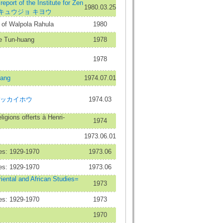
 of the Institute for Zen
1980.03.25
ケンキュウジョ キヨウ
 of Walpola Rahula
1980
e Tun-huang
1978
1978
ang
1974.07.01
ガッカイホウ
1974.03
igions offerts à Henri-
1974
1973.06.01
es: 1929-1970
1973.06
es: 1929-1970
1973.06
riental and African Studies=
1973
es: 1929-1970
1973
1970