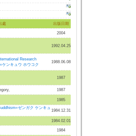
出處
出版日期
2004
1992.04.25
ernational Research
1988.06.08
ddhism=ケンキュウ ホウコク
1987
egory,
1987
1985
n Buddhism=ゼンガク ケンキュ
1984.12.31
1984.02.01
1984