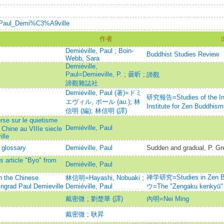
ki/Paul_Demi%C3%A9ville
作者
Demiéville, Paul
;
Boin-
Buddhist Studies Review
Webb, Sara
Demiéville,
Paul=Demieville, P.
;
曇昕
;
諦觀
諦觀雜誌社
Demiéville, Paul (著)=ドミ
研究報告=Studies of the Int
エヴィル, ポール (au.)
;
林
Institute for Zen Bu
信明 (編)
;
林信明 (譯)
se sur le quietisme
Demiéville, Paul
 Chine au VIIIe siecle
ille
 glossary
Demiéville, Paul
Sudden and gradual, P. Gr
 article "Byo" from
Demiéville, Paul
禅学研究=Studies in Ze
 Chinese
林信明=Hayashi, Nobuaki
;
ngrad Paul Demieville
Demiéville, Paul
ウ=The "Zengaku kenkyū"
戴密微
;
劉楚華 (譯)
內明=Nei Ming
戴密微
;
耿昇