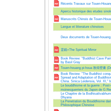
Récents Travaux sur Touen-Houan
Apercu historique des etudes sino
Manuscrits Chinois de Touen-Houa
Langue et litterature chinoises
Deux documents de Touen-houang s
霊鏡=The Spiritual Mirror
Book Review: "Buddhist Cave Pain
by Basil Gray
Touen-houang pi-houa 敦煌壁畫 (Du
Book Review: "The Buddhist conqu
Spread and Adaptation of Buddhism
China. Sinica Leidensia, Vol. XI," 
Le bouddhisme et la guerre：Post-sc
moinesguerriers du Japon de G.R
Le Chapitre de la Bodhisattvabhumi
Dhyana
La Penetration du Bouddhisme dans
Philosophique Chinoise