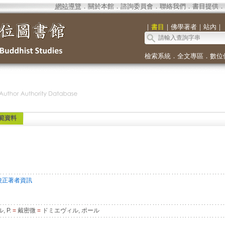
網站導覽
．
關於本館
．
諮詢委員會
．
聯絡我們
．
書目提供
．
｜
書目
｜
佛學著者
｜
站內
｜
檢索系統
．
全文專區
．
數位
範資料
校正著者資訊
 P.
=
戴密微
=
ドミエヴィル, ポール