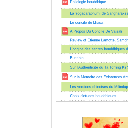
Philologie bouddhique
La Yogacarabhumi de Sangharaks
Le concile de Lhasa
A Propos Du Concile De Vaisali
Review of Etienne Lamotte, Samdh
L’origine des sectes bouddhiques 
Busshin
Sur l'Authenticite du Ta Tch'ing K'i
Sur la Memoire des Existences Ant
Les versions chinoises du Milinda
Choix d'etudes bouddhiques