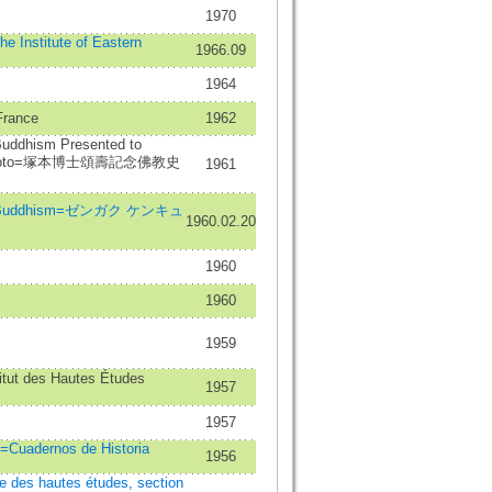
1970
the Institute of Eastern
1966.09
1964
France
1962
Buddhism Presented to
sukamoto=塚本博士頌壽記念佛教史
1961
n Buddhism=ゼンガク ケンキュ
1960.02.20
1960
1960
1959
titut des Hautes Études
1957
1957
e=Cuadernos de Historia
1956
ue des hautes études, section