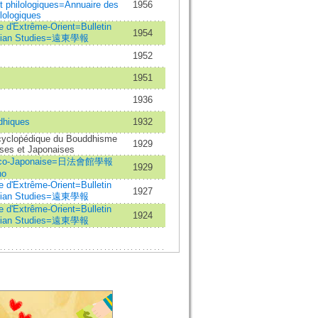
t philologiques=Annuaire des
1956
lologiques
se d'Extrême-Orient=Bulletin
1954
 Asian Studies=遠東學報
1952
1951
1936
dhiques
1932
ncycloṗédique du Bouddhisme
1929
ises et Japonaises
Franco-Japonaise=日法會館學報
1929
ho
se d'Extrême-Orient=Bulletin
1927
 Asian Studies=遠東學報
se d'Extrême-Orient=Bulletin
1924
 Asian Studies=遠東學報