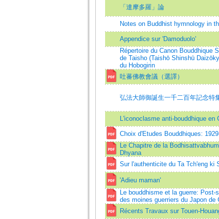
「達摩多羅」論
Notes on Buddhist hymnology in th
Appendice sur 'Damoduolo'
Répertoire du Canon Bouddhique Si
de Taisho (Taishō Shinshū Daizōk
du Hobogirin
吐蕃佛教會議（選譯）
弘法大師御誕生一千二百年記念特集
L'iconoclasme anti-bouddhique en 
Choix d'Etudes Bouddhiques: 1929
Le Chapitre de la Bodhisattvabhumi
Dhyana
Sur l'authenticite du Ta Tch'eng ki
'Adieu maman'
Le bouddhisme et la guerre: Post-sc
des moines guerriers du Japon de
Récents Travaux sur Touen-Houan