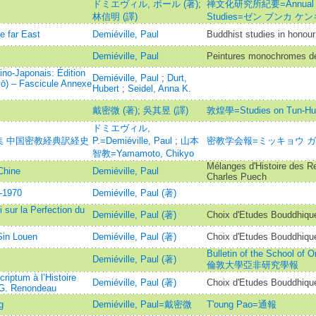
ドミエヴィル, ポール (著)
;
禅文化研究所紀要=Annual report
林信明 (譯)
Studies=ゼン ブンカ 
e far East
Demiéville, Paul
Buddhist studies in honour
Demiéville, Paul
Peintures monochromes d
no-Japonais: Édition
Demiéville, Paul
;
Durt,
yō) – Fascicule Annexe
Hubert
;
Seidel, Anna K.
戴密微 (著)
;
吳其昱 (譯)
敦煌學=Studies on Tun-Hu
ドミエヴィル,
 中国密教経典訳経史
P.=Demiéville, Paul
;
山本
密教学会報=ミッキョウ 
智教=Yamamoto, Chikyo
Mélanges d'Histoire des Rel
Chine
Demiéville, Paul
Charles Puech
-1970
Demiéville, Paul (著)
 sur la Perfection du
Demiéville, Paul (著)
Choix d'Etudes Bouddhiqu
 Sin Louen
Demiéville, Paul (著)
Choix d'Etudes Bouddhiqu
Bulletin of the School of O
Demiéville, Paul (著)
倫敦大學亞非研究學報
riptum à l’Histoire
Demiéville, Paul (著)
Choix d'Etudes Bouddhiqu
 G. Renondeau
g
Demiéville, Paul=戴密微
T'oung Pao=通報