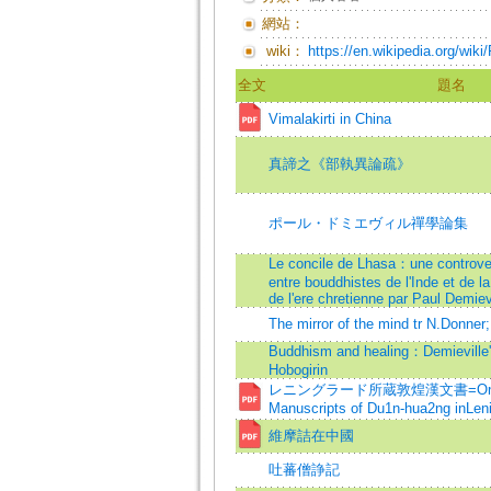
網站：
wiki：
https://en.wikipedia.org/wi
全文
題名
Vimalakirti in China
真諦之《部執異論疏》
ポール・ドミエヴィル禪學論集
Le concile de Lhasa：une controver
entre bouddhistes de l'Inde et de la
de l'ere chretienne par Paul Demiev
The mirror of the mind tr N.Donner;
Buddhism and healing：Demieville's
Hobogirin
レニングラード所蔵敦煌漢文書=On the
Manuscripts of Du1n-hua2ng inLeni
維摩詰在中國
吐蕃僧諍記