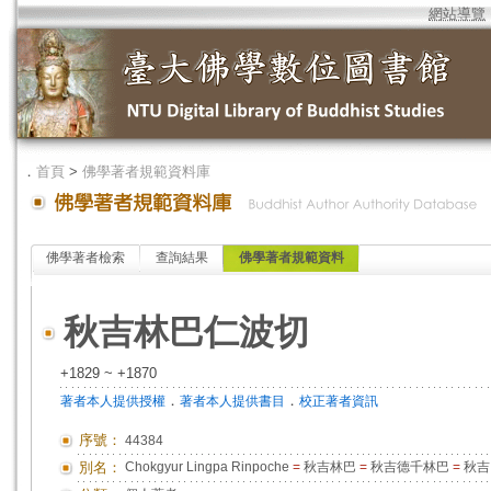
網站導覽
．
首頁
>
佛學著者規範資料庫
佛學著者檢索
查詢結果
佛學著者規範資料
秋吉林巴仁波切
+1829 ~ +1870
．
．
著者本人提供授權
著者本人提供書目
校正著者資訊
序號：
44384
別名：
Chokgyur Lingpa Rinpoche
=
秋吉林巴
=
秋吉德千林巴
=
秋吉