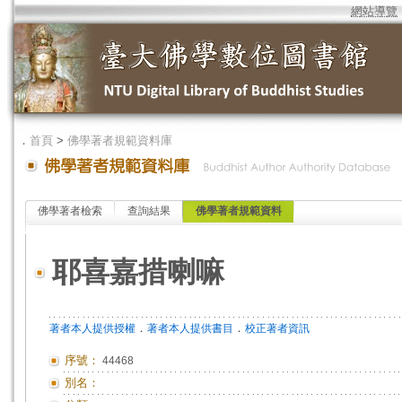
網站導覽
．
首頁
>
佛學著者規範資料庫
佛學著者檢索
查詢結果
佛學著者規範資料
耶喜嘉措喇嘛
．
．
著者本人提供授權
著者本人提供書目
校正著者資訊
序號：
44468
別名：