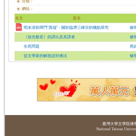
分類：
網站：
全文
題名
明末清初禪門“異端” - 關於臨濟三峰宗的幾點研究
修
《放光般若》的譯出及其譯者
修
生死問題
周
從文學家的解脫說到佛法
修
臺灣大學
文學院佛
National Taiwan Universi