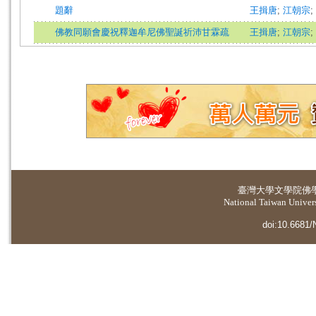
題辭
王揖唐
;
江朝宗
;
佛教同願會慶祝釋迦牟尼佛聖誕祈沛甘霖疏
王揖唐
;
江朝宗
;
臺灣大學
文學院佛
National Taiwan Universi
doi:10.6681