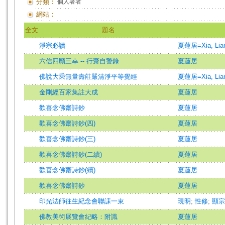
分類：
個人著者
網站：
全文
題名
淨宗必讀
夏蓮居=Xia, Lian
六信四願三幸 -- 行齋自警錄
夏蓮居
佛說大乘無量壽莊嚴清淨平等覺經
夏蓮居=Xia, Lian
金剛經百家集註大成
夏蓮居
歡喜念佛齋詩鈔
夏蓮居
歡喜念佛齋詩鈔(四)
夏蓮居
歡喜念佛齋詩鈔(三)
夏蓮居
歡喜念佛齋詩鈔(二續)
夏蓮居
歡喜念佛齋詩鈔(續)
夏蓮居
歡喜念佛齋詩鈔
夏蓮居
印光法師往生紀念會聯誄一束
現明
;
性修
;
顯宗
佛教美術展覽會紀略：附識
夏蓮居