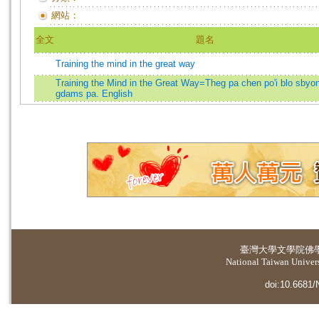
網站：
全文
題名
Training the mind in the great way
Training the Mind in the Great Way=Theg pa chen po'i blo sbyon
gdams pa. English
臺灣大學
文學院佛
National Taiwan Universi
doi:10.6681