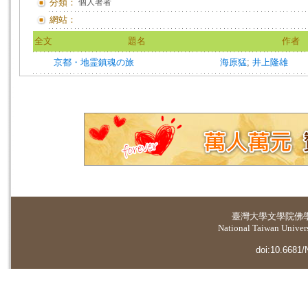
分類：
個人著者
網站：
全文
題名
作者
京都・地霊鎮魂の旅
海原猛
;
井上隆雄
臺灣大學
文學院佛
National Taiwan Universi
doi:10.6681