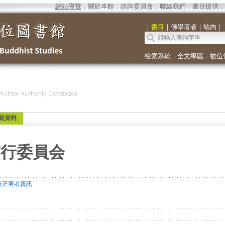
網站導覽
．
關於本館
．
諮詢委員會
．
聯絡我們
．
書目提供
．
｜
書目
｜
佛學著者
｜
站內
｜
檢索系統
．
全文專區
．
數位
範資料
実行委員会
校正著者資訊