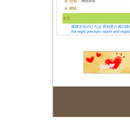
分類：
團體著者
網站：
全文
戒律文化のひろば 斉別受八戒の授戒会実施につ
the eight precepts report and regul