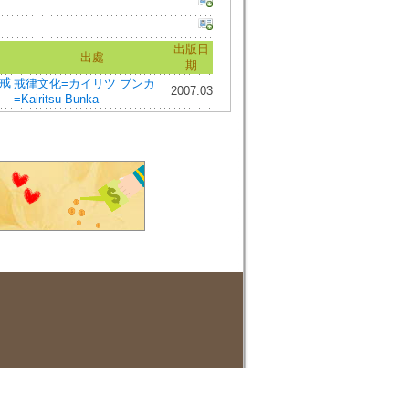
出版日
出處
期
戒
戒律文化=カイリツ ブンカ
2007.03
=Kairitsu Bunka