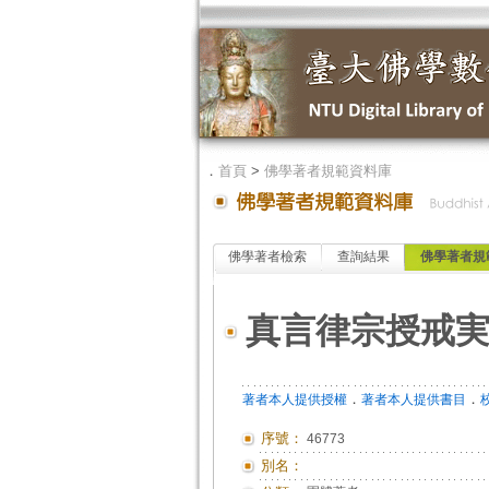
．
首頁
>
佛學著者規範資料庫
佛學著者檢索
查詢結果
佛學著者規
真言律宗授戒
．
．
著者本人提供授權
著者本人提供書目
序號：
46773
別名：