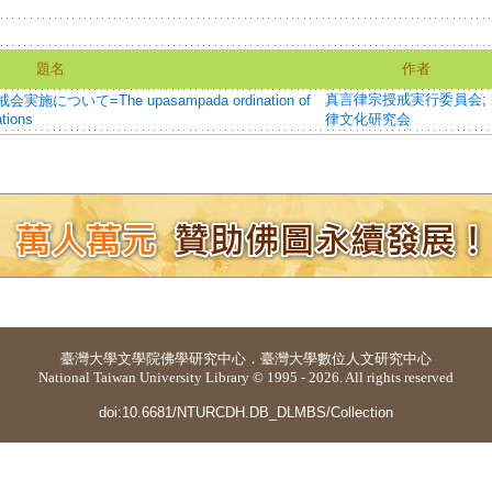
題名
作者
真言律宗授戒実行委員会
;
いて=The upasampada ordination of
ations
律文化研究会
臺灣大學
文學院佛學研究中心
．
臺灣大學數位人文研究中心
National Taiwan University Library © 1995 - 2026. All rights reserved
doi:10.6681/NTURCDH.DB_DLMBS/Collection