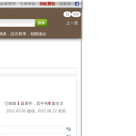
版權聲明
．
引用本站
．
捐款贊助
．
回首頁
．
日
EN
上一頁
佛典
．
語言教學
．
相關連結
已收錄
1
篇著作，其中有
0
篇全文
2012.03.05 建檔, 2012.06.22 更新