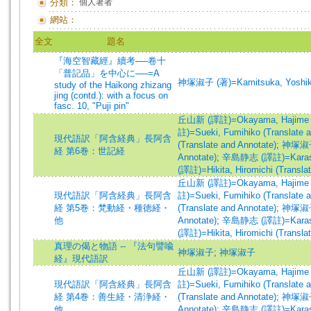
分類：
個人著者
網站：
全文
題名
『海空智藏經』續考──卷十
「普記品」を中心に──=A
神塚淑子 (著)=Kamitsuka, Yoshiko
study of the Haikong zhizang
jing (contd.): with a focus on
fasc. 10, "Puji pin"
丘山新 (譯註)=Okayama, Hajime (Tr
註)=Sueki, Fumihiko (Translate a
現代語訳「阿含経典」長阿含
(Translate and Annotate)
;
神塚淑子 (
経 第6巻：世記経
Annotate)
;
辛島静志 (譯註)=Karashima
(譯註)=Hikita, Hiromichi (Transla
丘山新 (譯註)=Okayama, Hajime (Tr
現代語訳「阿含経典」長阿含
註)=Sueki, Fumihiko (Translate a
経 第5巻：梵動経・種徳経・
(Translate and Annotate)
;
神塚淑子 (
他
Annotate)
;
辛島静志 (譯註)=Karashima
(譯註)=Hikita, Hiromichi (Transla
真理の偈と物語 -- 『法句譬喩
神塚淑子
;
神塚淑子
経』現代語訳
丘山新 (譯註)=Okayama, Hajime (Tr
現代語訳「阿含経典」長阿含
註)=Sueki, Fumihiko (Translate a
経 第4巻：善生経・清浄経・
(Translate and Annotate)
;
神塚淑子 (
他
Annotate)
;
辛島静志 (譯註)=Karashima