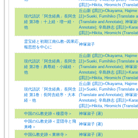
(譯註)=Hikita, Hiromichi (Transla
丘山新 (譯註)=Okayama, Hajime (Tr
現代語訳「阿含経典」長阿含
註)=Sueki, Fumihiko (Translate a
経 第3巻：十上経・増一経・
(Translate and Annotate)
;
神塚淑子 (
他
Annotate)
;
辛島静志 (譯註)=Karashima
(譯註)=Hikita, Hiromichi (Transla
霊宝経と初期江南仏教--因果応
神塚淑子
報思想を中心に
丘山新 (譯註)=Okayama, Hajime (Tr
現代語訳「阿含経典」長阿含
註)=Sueki, Fumihiko (Translate a
経 第2巻：典尊経・小縁経・
(Translate and Annotate)
;
神塚淑子 (
他
Annotate)
;
辛島静志 (譯註)=Karashima
(譯註)=Hikita, Hiromichi (Transla
丘山新 (譯註)=Okayama, Hajime (Tr
現代語訳「阿含経典」長阿含
註)=Sueki, Fumihiko (Translate a
経 第1巻：長阿含経序・大本
(Translate and Annotate)
;
神塚淑子 (
経・他
Annotate)
;
辛島静志 (譯註)=Karashima
(譯註)=Hikita, Hiromichi (Transla
中国の仏教史跡＜棲霞寺＞
神塚淑子 (著)
中国の仏教史跡＜霊隠寺と飛
神塚淑子 (著)
来峰＞
中国仏教史跡＜東林寺＞
神塚淑子 (著)