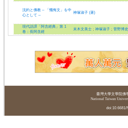
沈約と佛教 -- 「懺悔文」を中
神塚淑子 (著)
心として --
現代語譯「阿含經典」第 1
末木文美士
;
神塚淑子
;
菅野博
卷：長阿含經
臺灣大學
文學院佛
National Taiwan Universi
doi:10.6681