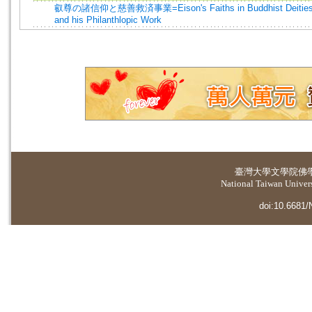
叡尊の諸信仰と慈善救済事業=Eison's Faiths in Buddhist Deitie
and his Philanthlopic Work
臺灣大學
文學院佛
National Taiwan Universi
doi:10.6681