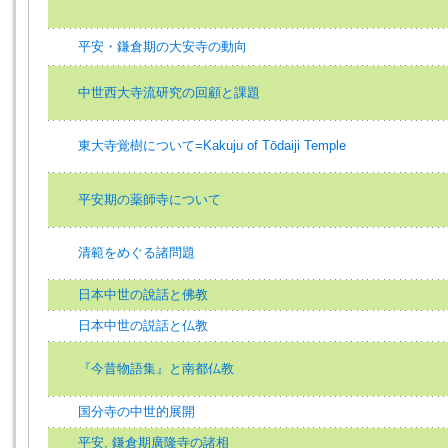
平安・鎌倉期の大安寺の動向
中世西大寺流研究の回顧と課題
東大寺覚樹について=Kakuju of Tōdaiji Temple
平安期の薬師寺について
清範をめぐる諸問題
日本中世の說話と佛教
日本中世の説話と仏教
『今昔物語集』と南都仏教
国分寺の中世的展開
平安, 鎌倉期廣隆寺の諸相