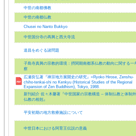
中世の南都佛教
中世の南都仏教
Chusei no Nanto Bukkyo
中世国分寺の再興と西大寺流
道昌をめぐる諸問題
子島寺真興の宗教的環境：摂関期南都系仏教の動向に関する一
察
広瀬良弘著『禅宗地方展開史の研究』=Ryoko Hirose, Zenshu-
chiho-tenkai-shi no Kenkyu (Historical Studies of the Regional
Expansion of Zen Buddhism), Tokyo, 1988.
新刊紹介 佐々木馨著『中世国家の宗教構造 -- 体制仏教と体制
仏教の相剋』
平安初期の地方救療施設について
中世日本における阿育王伝説の意義