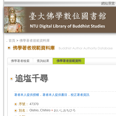
網站導覽
．
首頁
>
佛學著者規範資料庫
佛學著者檢索
查詢結果
佛學著者規範資料
追塩千尋
．
．
著者本人提供授權
著者本人提供書目
校正著者資訊
序號：
47370
別名：
Oishio, Chihiro
=
おいしおちひろ