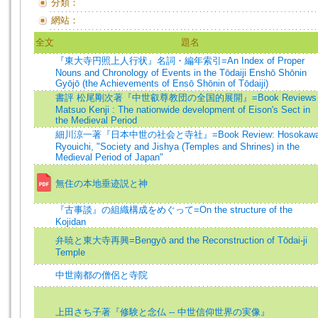
分類：
網站：
全文
題名
『東大寺円照上人行状』名詞・編年索引=An Index of Proper
Nouns and Chronology of Events in the Tōdaiji Enshō Shōnin
Gyōjō (the Achievements of Ensō Shōnin of Tōdaiji)
書評 松尾剛次著『中世叡尊教団の全国的展開』=Book Reviews 
Matsuo Kenji : The nationwide development of Eison's Sect in
the Medieval Period
細川涼一著『日本中世の社会と寺社』=Book Review: Hosokaw
Ryouichi, "Society and Jishya (Temples and Shrines) in the
Medieval Period of Japan"
無住の本地垂迹説と神
『古事談』の組織構成をめぐって=On the structure of the
Kojidan
弁暁と東大寺再興=Bengyō and the Reconstruction of Tōdai-ji
Temple
中世南都の僧侶と寺院
上田さち子著『修験と念仏 -- 中世信仰世界の実像』