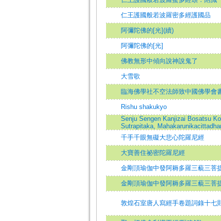
仁王護國般若波羅密多經護國品
阿彌陀佛的[光](續)
阿彌陀佛的[光]
佛教無形中傾向說神說鬼了
大雪歌
臨海佛學社不空法師致中國佛學會
Rishu shakukyo
Senju Sengen Kanjizai Bosatsu Ko
Sutrapitaka, Mahakarunikacittadha
千手千眼無礙大悲心陀羅尼經
大寶善住祕密陀羅尼經
金剛頂瑜伽中發阿耨多羅三藐三菩
金剛頂瑜伽中發阿耨多羅三藐三菩提
敦煌石室唐人寫經手卷題詞錄十七