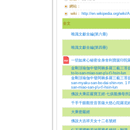
網站：
wiki：
http://en.wikipedia.org/wiki
全文
唯識文獻全編(第六冊)
唯識文獻全編(第四冊)
一切如來心秘密全身舍利寶篋印陀
金剛頂瑜伽中發阿耨多羅三藐三菩提心論 一卷=Ch
to-lo-san-miao-san-p'u-t'i-hsin-lun
金剛頂瑜伽中發阿耨多羅三藐三菩提心論 一卷=Ko
san-myaku-san-bo-dai-shin-ron. 1 F
san-miao-san-p'u-t'i-hsin-lun
佛說大乘莊嚴寶王經‧七俱胝佛母所
千手千眼觀世音菩薩大慈心陀羅尼
大乘密嚴經
佛說大吉祥天女十二名號經
仁王護國般若波羅蜜多經頌：附識