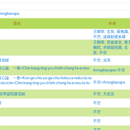
/Amoghavajra
題名
作者
王聯章
;
玄奘
;
曇無讖
;
不空
;
波羅頗蜜多羅
王聯章
;
菩提留支
;
實
難陀
;
求那跋陀羅
;
玄
奘
;
不空
羅尼經
不空
;
光亮
in-kang-ting-yu-ch'ieh-chung-fa-a-nou-
Amoghavajra=不空
n-go-cho-yu-ga-chu-hotsu-a-noku-ta-ra-
不空=Amoghavajra
ascicle=Chin-kang-ting-yu-ch'ieh-chung-fa-a-nou-to-lo-
說準提陀羅尼經
不空
;
天息災
經
不空
不空
不空
不空