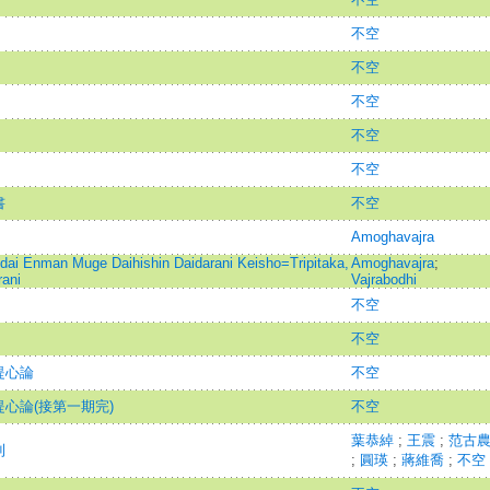
不空
不空
不空
不空
不空
書
不空
Amoghavajra
dai Enman Muge Daihishin Daidarani Keisho=Tripitaka,
Amoghavajra
;
rani
Vajrabodhi
不空
不空
提心論
不空
心論(接第一期完)
不空
葉恭綽
;
王震
;
范古
則
;
圓瑛
;
蔣維喬
;
不空