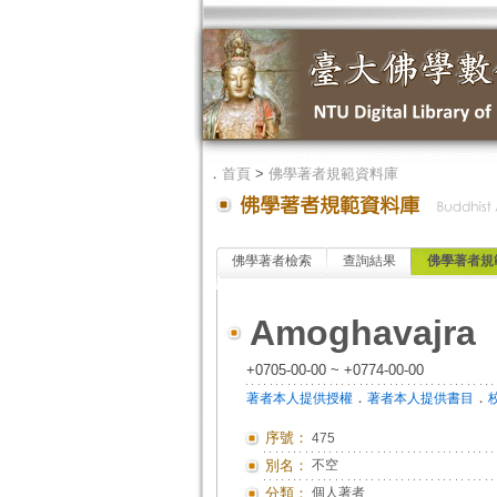
．
首頁
>
佛學著者規範資料庫
佛學著者檢索
查詢結果
佛學著者規
Amoghavajra
+0705-00-00 ~ +0774-00-00
．
．
著者本人提供授權
著者本人提供書目
序號：
475
別名：
不空
分類：
個人著者