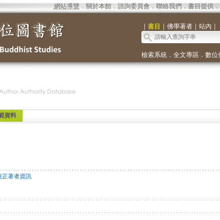
網站導覽
．
關於本館
．
諮詢委員會
．
聯絡我們
．
書目提供
．
｜
書目
｜
佛學著者
｜
站內
｜
檢索系統
．
全文專區
．
數位
範資料
校正著者資訊