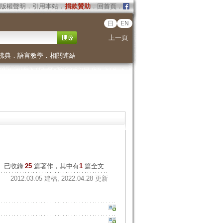
版權聲明
．
引用本站
．
捐款贊助
．
回首頁
．
日
EN
上一頁
佛典
．
語言教學
．
相關連結
已收錄
25
篇著作，其中有
1
篇全文
2012.03.05 建檔, 2022.04.28 更新