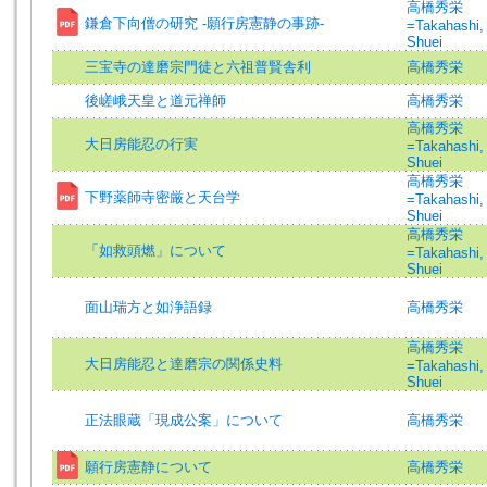
高橋秀栄
鎌倉下向僧の研究 -願行房憲静の事跡-
=Takahashi,
Shuei
三宝寺の達磨宗門徒と六祖普賢舎利
高橋秀栄
後嵯峨天皇と道元禅師
高橋秀栄
高橋秀栄
大日房能忍の行実
=Takahashi,
Shuei
高橋秀栄
下野薬師寺密厳と天台学
=Takahashi,
Shuei
高橋秀栄
「如救頭燃」について
=Takahashi,
Shuei
面山瑞方と如浄語録
高橋秀栄
高橋秀栄
大日房能忍と達磨宗の関係史料
=Takahashi,
Shuei
正法眼蔵「現成公案」について
高橋秀栄
願行房憲静について
高橋秀栄