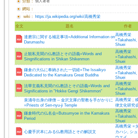
分類：
個人著者
網站：
wiki：
https://ja.wikipedia.org/wiki/高橋秀栄
全文
題名
作者
高橋秀栄
達磨宗に関する補足事項=Additional Information on
=Takahashi,
Darumashu
Shuei
高橋秀栄
止観私見聞の仏教語とその語義=Words and
=Takahashi,
Singnifications in Shikan Shikenmon
Shuei
高橋秀栄
鎌倉の大仏に奉納された一切経=The Issaikyo
=Takahashi,
Dedicated to the Kamakura Great Buddha
Shuei
高橋秀栄
法華玄義私見聞の仏教語とその語義=Words and
=Takahashi,
Significations in "Hokke Gengi Shikemmon"
Shuei
高橋秀栄
;
泉涌寺出身の律僧 -- 金沢文庫の聖教を手がかりに
=Priests of Sen-nyu-ji Temple
律文化研究
高橋秀栄
鎌倉時代の仏名会=Butsumyoe in the Kamakura
=Takahashi,
Period
Shuei
高橋秀栄 =
心慶手沢本にみる仏教用語とその解説文
カハシ, シュ
ウエイ