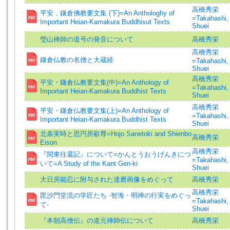
高橋秀栄
平安．鎌倉佛教要文集 (下)=An Anthologhy of
=Takahashi,
Important Heian-Kamakura Buddhisut Texts
Shuei
瑩山禅師の道号の発音について
高橋秀栄
高橋秀栄
鎌倉仏教の名僧と大蔵経
=Takahashi,
Shuei
高橋秀栄
平安・鎌倉仏教要文集(中)=An Anthology of
=Takahashi,
Important Heian-Kamakura Buddhist Texts
Shuei
高橋秀栄
平安・鎌倉仏教要文集(上)=An Anthology of
=Takahashi,
Important Heian-Kamakura Buddhist Texts
Shuei
北条実時と思円房叡尊=Hojo Sanetoki and Shienbo
高橋秀栄
Eison
高橋秀栄
『関東往還記』について=かんとうおうげんきにつ
=Takahashi,
いて=A Study of the Kant Gen-ki
Shuei
大日房能忍に附与された達磨画像をめぐって
高橋秀栄
高橋秀栄
毘沙門堂流の学匠たち -智海・明禅の行実をめぐっ
=Takahashi,
て-
Shuei
『本朝高僧伝』の道元禅師伝について
高橋秀栄