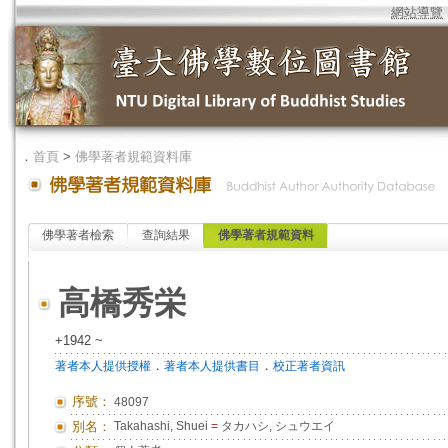
網站導覽
．
首頁
>
佛學著者規範資料庫
佛學著者檢索
查詢結果
佛學著者規範資料
高橋秀栄
+1942 ~
．
．
著者本人提供授權
著者本人提供書目
校正著者資訊
序號：
48097
別名：
Takahashi, Shuei
=
タカハシ, シュウエイ