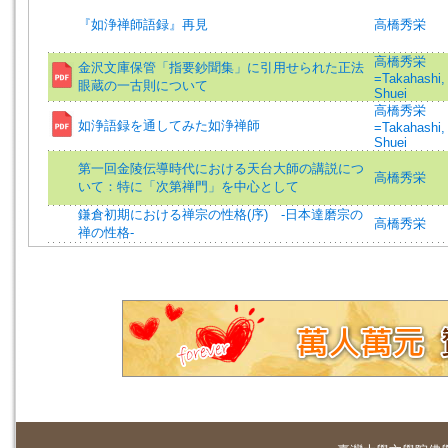
『如浄禅師語録』再見
高橋秀栄
高橋秀栄
金沢文庫保管「指要鈔聞集」に引用せられた正法
=Takahashi,
眼蔵の一古則について
Shuei
高橋秀栄
如浄語録を通してみた如浄禅師
=Takahashi,
Shuei
第一回金陵伝導時代における天台大師の講説につ
高橋秀栄
いて：特に「次第禅門」を中心として
鎌倉初期における禅宗の性格(序) ‐日本達磨宗の
高橋秀栄
禅の性格‐