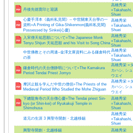
高橋秀栄
丹後先徳寛印と迎講
=Takahashi,
Shuei
心慶手澤本《義科私見聞》-- 中世關東天台學の一
高橋秀栄
資料=A Printing of Gika-Shikenmon(義科私見聞)
=Takahashi,
Shuei
Possessed by Sinkei(心慶)
高橋秀栄
入宋僧天祐思順について=The Japanese Monk
=Takahashi,
Tenyu Shijun 天祐思順 and his Visit to Song China
Shuei
高橋秀栄
中世佛教とその周邊--金澤文庫資料にみる鎌倉時代
=Takahashi,
の茶
Shuei
高橋秀栄 =
鎌倉時代の天台僧静明について=The Kamakura
カハシ, シュ
Period Tendai Priest Jomyo
ウエイ
高橋秀栄 =
摩訶止観を学んだ中世の僧侶=The Priests of the
カハシ, シュ
Medieval Period Who Studied the Mohe Zhiguan
ウエイ
下總龍角寺の天台僧心慶=The Tendai priest Sin-
高橋秀栄
kyo (or Shin-kei) of Ryukakuji Temple in
=Takahashi,
Shimohusa
Shuei
高橋秀栄
道元の生涯 3 興聖寺開創・北越移錫
=Takahashi,
Shuei
興聖寺開創・北越移錫
高橋秀栄