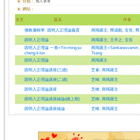
分類：
個人著者
網站：
全文
題名
作者
佛教邏輯學: 因明入正理論義貫
商羯羅主
;
釋成觀
;
玄奘
;
釋
因明入正理論
商羯羅主
;
王亭之
;
玄奘
因明入正理論 一卷=Yin-ming-ju-
商羯羅主=Sankarasvamin
cheng-li-lun
Tsang
因明入正理論
商羯羅主
因明入正理論講座(三續)
芝峯
;
商羯羅主
因明入正理論講座(二續)
芝峰
;
商羯羅主
因明入正理論講座
芝峰
;
商羯羅主
因明入正理論講座緒論(續上期)
芝峰
;
商羯羅主
因明入正理論講座緒論
芝峰
;
商羯羅主