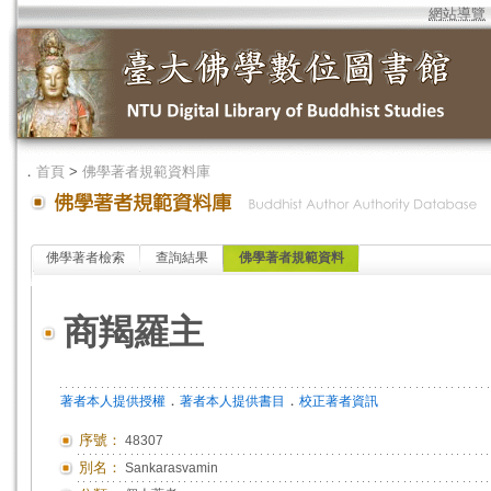
網站導覽
．
首頁
>
佛學著者規範資料庫
佛學著者檢索
查詢結果
佛學著者規範資料
商羯羅主
．
．
著者本人提供授權
著者本人提供書目
校正著者資訊
序號：
48307
別名：
Sankarasvamin