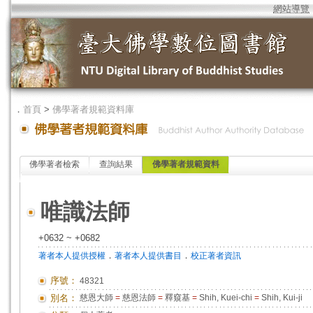
網站導覽
．
首頁
>
佛學著者規範資料庫
佛學著者檢索
查詢結果
佛學著者規範資料
唯識法師
+0632 ~ +0682
．
．
著者本人提供授權
著者本人提供書目
校正著者資訊
序號：
48321
別名：
慈恩大師
=
慈恩法師
=
釋窺基
=
Shih, Kuei-chi
=
Shih, Kui-ji