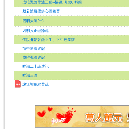
成唯識論著述三種--樞要, 別鈔, 料簡
般若波羅蜜多心經幽贊
因明大疏(一)
因明入正理論疏
佛說彌勒菩薩上生、下生經集註
辯中邊論述記
成唯識論述記
唯識二十論述記
唯識三論
說無垢稱經贊疏