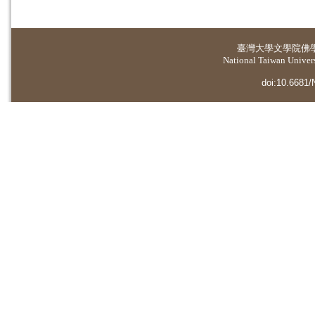
臺灣大學
文學院佛
National Taiwan Universi
doi:10.6681