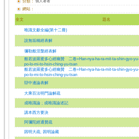
分類：
個人著者
網站：
全文
題名
唯識文獻全編(第十二冊)
說無垢稱經表解
彌勒般涅槃經表解
般若波羅蜜多心經幽贊 二卷=Han-nya-ha-ra-mit-ta-shin-gyo-yu-san.
po-lo-mi-to-hsin-ching-yu-tsan
般若波羅蜜多心經幽贊 二卷=Han-nya-ha-ra-mit-ta-shin-gyo-yu-san.
po-lo-mi-to-hsin-ching-yu-tsan
辯中邊論表解
大乘百法明門論解疏
成唯識論 ; 成唯識論述記
講本西方要決
阿彌陀經通贊疏
因明大疏; 因明論藏