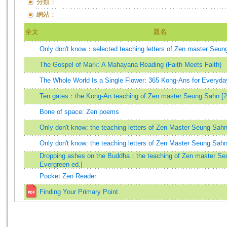
分類：
網站：
全文
題名
Only don't know：selected teaching letters of Zen master Seun
The Gospel of Mark: A Mahayana Reading (Faith Meets Faith)
The Whole World Is a Single Flower: 365 Kong-Ans for Ever
Ten gates：the Kong-An teaching of Zen master Seung Sahn [2
Bone of space: Zen poems
Only don't know: the teaching letters of Zen Master Seung Sah
Only don't know: the teaching letters of Zen Master Seung Sah
Dropping ashes on the Buddha：the teaching of Zen master Se
Evergreen ed.]
Pocket Zen Reader
Finding Your Primary Point