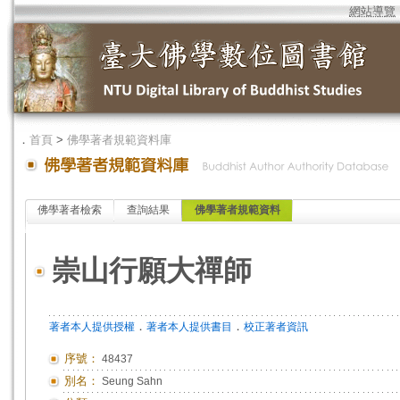
網站導覽
．
首頁
>
佛學著者規範資料庫
佛學著者檢索
查詢結果
佛學著者規範資料
崇山行願大禪師
．
．
著者本人提供授權
著者本人提供書目
校正著者資訊
序號：
48437
別名：
Seung Sahn