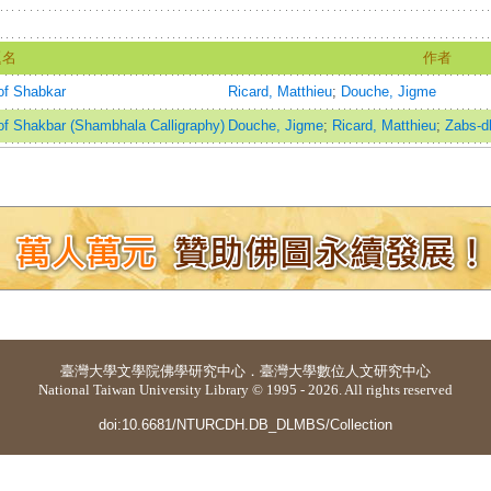
題名
作者
of Shabkar
Ricard, Matthieu
;
Douche, Jigme
f Shakbar (Shambhala Calligraphy)
Douche, Jigme
;
Ricard, Matthieu
;
Zabs-dk
臺灣大學
文學院佛學研究中心
．
臺灣大學數位人文研究中心
National Taiwan University Library © 1995 - 2026. All rights reserved
doi:10.6681/NTURCDH.DB_DLMBS/Collection