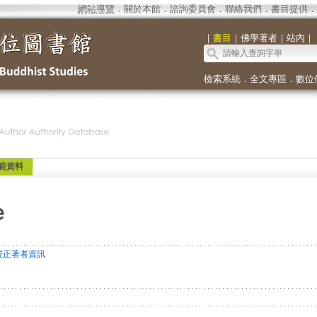
網站導覽
．
關於本館
．
諮詢委員會
．
聯絡我們
．
書目提供
．
｜
書目
｜
佛學著者
｜
站內
｜
檢索系統
．
全文專區
．
數位
範資料
e
校正著者資訊