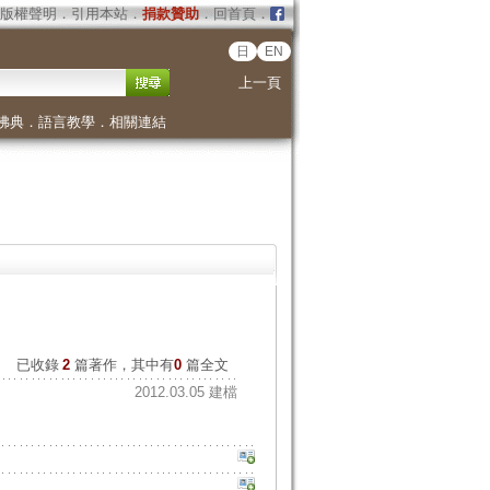
版權聲明
．
引用本站
．
捐款贊助
．
回首頁
．
日
EN
上一頁
佛典
．
語言教學
．
相關連結
已收錄
2
篇著作，其中有
0
篇全文
2012.03.05 建檔