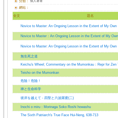
分類：
個人著者
網站：
全文
題名
Novice to Master: An Ongoing Lesson in the Extent of My Own 
Novice to Master：An Ongoing Lesson in the Extent of My Own 
Novice to Master: An Ongoing Lesson in the Extent of My Own 
無生死之道
Keichu's Wheel; Commentary on the Mumonkau：Repr for Zen 
Teisho on the Mumonkan
危險！危險！
禅と生命科学
彼岸を越えて - 四聖と六波羅蜜(二)
Inochi o miru：Morinaga Soko Roshi howashu
The Sixth Patriarch's True Face Hui-Neng, 638-713