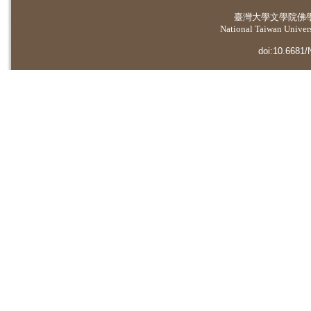
臺灣大學
文學院佛
National Taiwan Universi
doi:10.6681