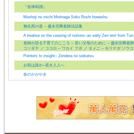
『坐禅和讃』
Mushoji no michi:Morinaga Soko Roshi howashu
無生死の道 -- 盛永宗興老師法話集
A treatise on the ceasing of notions--an early Zen text from T
老師が語る子育てのこころ -- 若い父母のために -- 盛永宗興老師
コソダテ ノ ココロ -- ワカイ フボ ノ タメニ -- モリナガ ソ
Pointers to insight-- Zendera no seikatsu
お前は誰か--若き人人へ
命のかがやき