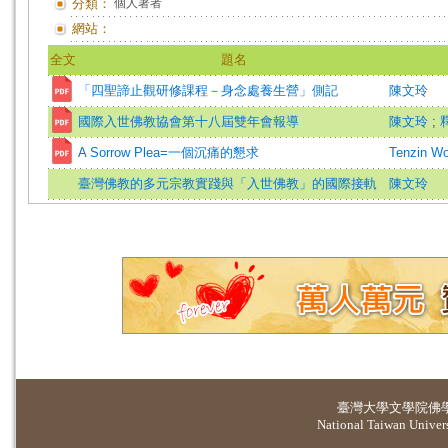
分類：
個人著者
網站：
全文
題名
「四聖諦止觀研修課程－身念處養生營」側記
陳文玲
國際入世佛教協會第十八屆雙年會報導
陳文玲
;
A Sorrow Plea=一個沉痛的懇求
Tenzin W
臺灣佛教的多元宗教實踐與「入世佛教」的國際接軌
陳文玲
臺灣大學
文學院佛
National Taiwan Universi