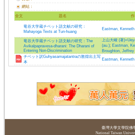
網站：
全文
題名
作
竜谷大学蔵チベット語文献の研究：
Eastman, Kenneth
Mahayoga Texts at Tun-huang
上山大峻 (著)=Ueyam
竜谷大学蔵チベット語文献の研究：The
(au.)
;
Eastman, Ke
Avikalpapravesa-dharani: The Dharani of
Entering Non-Discrimination
Broughton, Jeffrey
チベット訳Guhyasamajatantraの敦煌出土写
Eastman, Kenneth
本
臺灣大學
文學院佛
National Taiwan Universi