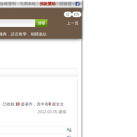
版權聲明
．
引用本站
．
捐款贊助
．
回首頁
．
日
EN
上一頁
佛典
．
語言教學
．
相關連結
已收錄
10
篇著作，其中有
0
篇全文
2012.03.05 建檔