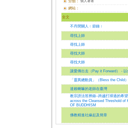
分類：
個人著者
網站：
全文
不丹閉關人﹝節錄﹞
尋找上師
尋找上師
尋找大師
尋找大師
讓愛傳出去（Pay it Forward） 
「靈異總動員」（Bless the Chil
達賴喇嘛的老師在臺灣
教宗謗法答辨錄--跨越打掃過的希望門檻
across the Cleansed Threshold
OF BUDDHISM
佛教精進社緣起及簡章