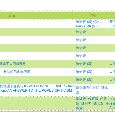
題名
作者
陳念萱 (著)=Chen,
普門
Nian-xuan (au.)
Bud
陳念萱
陳念萱
陳念萱
陳念萱
- 以傳遞下去回報善意
陳念萱 (著)
人生
d） - 慈悲的信念無所懼
陳念萱 (著)
人生
陳念萱 (著)
人生
灑下迎賓花絮=WELCOMING FLOWERS from
聽列諾布仁波切
;
陳念
 of Hope AN ANSWER TO THE POPES CRITICISM
萱
李經緯
;
朱石僧
;
趙雲
世界
韶
;
陳有坤
;
陳念萱
;
潘
of 
Ass
桐侯