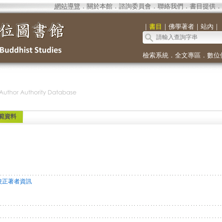
網站導覽
．
關於本館
．
諮詢委員會
．
聯絡我們
．
書目提供
．
｜
書目
｜
佛學著者
｜
站內
｜
檢索系統
．
全文專區
．
數位
範資料
校正著者資訊