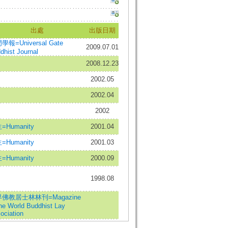
出處
出版日期
學報=Universal Gate
2009.07.01
dhist Journal
2008.12.23
2002.05
2002.04
2002
=Humanity
2001.04
=Humanity
2001.03
=Humanity
2000.09
1998.08
佛教居士林林刊=Magazine
the World Buddhist Lay
ociation