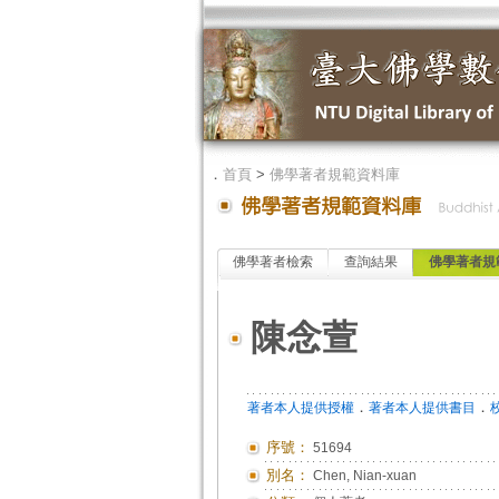
．
首頁
>
佛學著者規範資料庫
佛學著者檢索
查詢結果
佛學著者規
陳念萱
．
．
著者本人提供授權
著者本人提供書目
序號：
51694
別名：
Chen, Nian-xuan