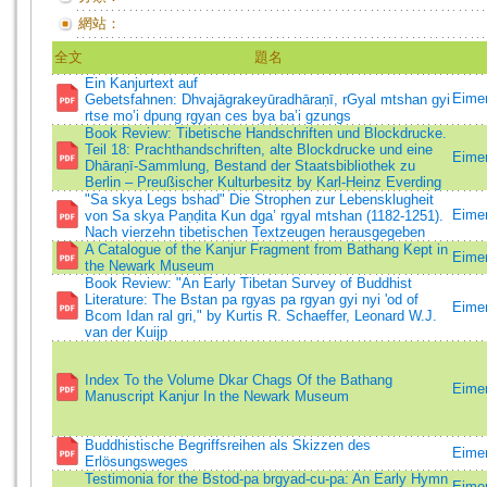
網站：
全文
題名
Ein Kanjurtext auf
Eimer
Gebetsfahnen: Dhvajāgrakeyūradhāraṇī, rGyal mtshan gyi
rtse mo’i dpung rgyan ces bya ba’i gzungs
Book Review: Tibetische Handschriften und Blockdrucke.
Teil 18: Prachthandschriften, alte Blockdrucke und eine
Eime
Dhāraṇī-Sammlung, Bestand der Staatsbibliothek zu
Berlin – Preußischer Kulturbesitz by Karl-Heinz Everding
"Sa skya Legs bshad" Die Strophen zur Lebensklugheit
Eimer
von Sa skya Paṇḍita Kun dga’ rgyal mtshan (1182-1251).
Nach vierzehn tibetischen Textzeugen herausgegeben
A Catalogue of the Kanjur Fragment from Bathang Kept in
Eimer
the Newark Museum
Book Review: "An Early Tibetan Survey of Buddhist
Literature: The Bstan pa rgyas pa rgyan gyi nyi 'od of
Eimer
Bcom Idan ral gri," by Kurtis R. Schaeffer, Leonard W.J.
van der Kuijp
Index To the Volume Dkar Chags Of the Bathang
Eimer
Manuscript Kanjur In the Newark Museum
Buddhistische Begriffsreihen als Skizzen des
Eimer
Erlösungsweges
Testimonia for the Bstod-pa brgyad-cu-pa: An Early Hymn
Eimer