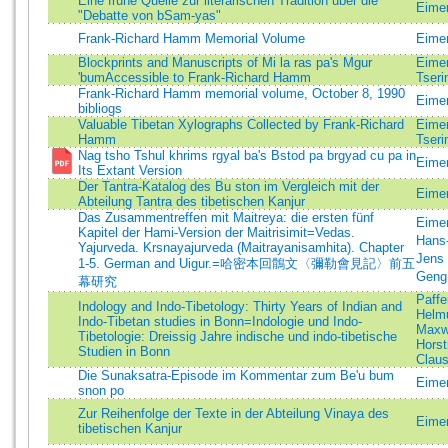
Eine fruhe Quelle zur literarischen Tradition uber die
Eimer
"Debatte von bSam-yas"
Frank-Richard Hamm Memorial Volume
Eimer
Blockprints and Manuscripts of Mi la ras pa's Mgur
Eime
'bumAccessible to Frank-Richard Hamm
Tseri
Frank-Richard Hamm memorial volume, October 8, 1990
Eimer
bibliogs
Valuable Tibetan Xylographs Collected by Frank-Richard
Eime
Hamm
Tseri
Nag tsho Tshul khrims rgyal ba's Bstod pa brgyad cu pa in
Eime
Its Extant Version
Der Tantra-Katalog des Bu ston im Vergleich mit der
Eimer
Abteilung Tantra des tibetischen Kanjur
Das Zusammentreffen mit Maitreya: die ersten fünf
Eimer
Kapitel der Hami-Version der Maitrisimit=Vedas.
Hans
Yajurveda. Krsnayajurveda (Maitrayanisamhita). Chapter
Jens 
1-5. German and Uigur.=哈密本回鶻文〈彌勒會見記〉前五
Geng
幕研究
Paffe
Indology and Indo-Tibetology: Thirty Years of Indian and
Helm
Indo-Tibetan studies in Bonn=Indologie und Indo-
Maxw
Tibetologie: Dreissig Jahre indische und indo-tibetische
Hors
Studien in Bonn
Clau
Die Sunaksatra-Episode im Kommentar zum Be'u bum
Eimer
snon po
Zur Reihenfolge der Texte in der Abteilung Vinaya des
Eimer
tibetischen Kanjur