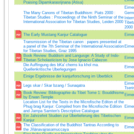
Praising Dipamkarasrijnana (Atisa)
Eimer
The Many Canons of Tibetan Buddhism: Piats 2000 :
Germ
Tibetan Studies : Proceedings of the Ninth Seminar of the
Inter
International Association for Tibetan Studies, Leiden 2000
Tibet
2000 
The Early Mustang Kanjur Catalogue
Eimer
Transmission of the Tibetan canon : papers presented at
a panel of the 7th Seminar of the International Association
Eimer
for Tibetan Studies, Graz 1995
Book Review: Buddism and Langusge: A Study of Indo-
Eime
Tibetan Scholasticism by Jose Ignacio Cabezon
Die Auffingung des bKa' chems ka khol ma.
Eimer
Quellenkritische Uberlegungen
Einige Ergebnisse der kanjurforschung im Uberblick
Eimer
Eime
Legs skar / Skar bzang / Sunaqatra
Tseri
Book Review: Bibliographie du Tibet Tome 1: Bouddhisme
Eimer
by Erwan Temple
Location List for the Texts in the Microfische Editon of the
Phug brag Kanjur: Compiled from the Microfische Edition
Eimer
and Jampa Samten's Descriptive Catalogue
Ein Jahrzehnt Studien zur Überlieferung des Tibetischen
Eimer
Kanjur
The Classification of the Buddhist Tantras According to
Eimer
the Jñānavajrasamuccaya