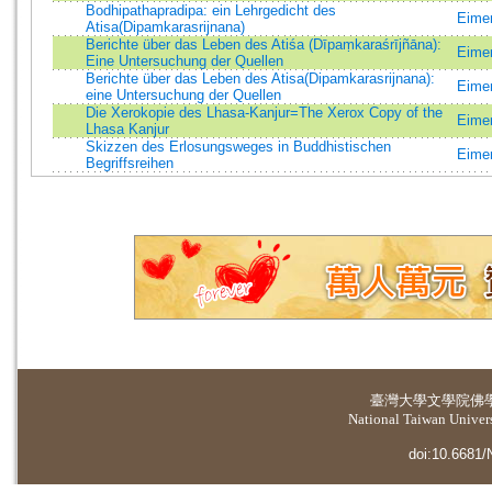
Bodhipathapradipa: ein Lehrgedicht des
Eimer
Atisa(Dipamkarasrijnana)
Berichte über das Leben des Atiśa (Dīpaṃkaraśrījñāna):
Eimer
Eine Untersuchung der Quellen
Berichte über das Leben des Atisa(Dipamkarasrijnana):
Eimer
eine Untersuchung der Quellen
Die Xerokopie des Lhasa-Kanjur=The Xerox Copy of the
Eimer
Lhasa Kanjur
Skizzen des Erlosungsweges in Buddhistischen
Eimer
Begriffsreihen
臺灣大學
文學院佛
National Taiwan Universi
doi:10.6681