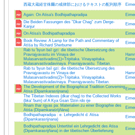
西蔵大蔵経甘殊爾の戒律部におけるテキストの配列順序
Eimer
Again: On Atisa's Bodhipathapradipa
Eimer
Die Beiden Fassungen des "Dkar Chag" zum Derge-
Eimer
Kanjur
On Atisa's Bodhipathapradipa
Eimer
Book Review: A Lamp for the Path and Commentary of
Eime
Atīśa by Richard Sherburne
Rab tu 'byun ba'i gzi: die tibetische Übersetzung des
Pravrajyavastu im Vinaya der
Hamm
Mulasarvastivadins(1)=Tripitaka. Vinayapitaka.
Eimer
Mulasarvastivadavinaya. Pravrajyavastu. Tibetan.
Rab tu 'byun ba'i gzi: die tibetische Übersetzung des
Pravrajyavastu im Vinaya der
Hamm
Mulasarvastivadins(2)=Tripitaka. Vinayapitaka.
Eimer
Mulasarvastivadavinaya. Pravrajyavastu.Tibetan.
The Development of the Biographical Tradition Converning
Eimer
Atisa (Dipamkarasrijnana)
The Tibetan Indexes (dkar chag) to the Collected Works
Eimer
(bka' 'bum) of A Kya Gsan 'Dzin rdo rje
Rnam thar rgyas pa: Materialien zu einer Biographie des
Eimer
Atiśa (Dīpaṃkaraśrījñāna)
Bodhipathapradipa : e. Lehrgedicht d. Atisa
Eimer
(Dipamkarasrijnana)
Bodhipathapradipa Untertitel ein Lehrgedicht des Atisa
Eimer
(Dipamkarasrijñana) in der tibetischen Überlieferung