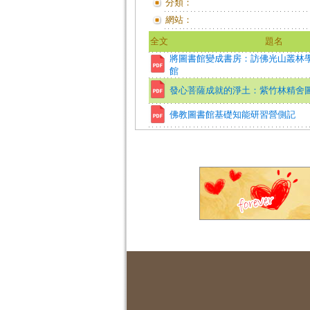
分類：
網站：
全文
題名
將圖書館變成書房：訪佛光山叢林
館
發心菩薩成就的淨土：紫竹林精舍
佛教圖書館基礎知能研習營側記