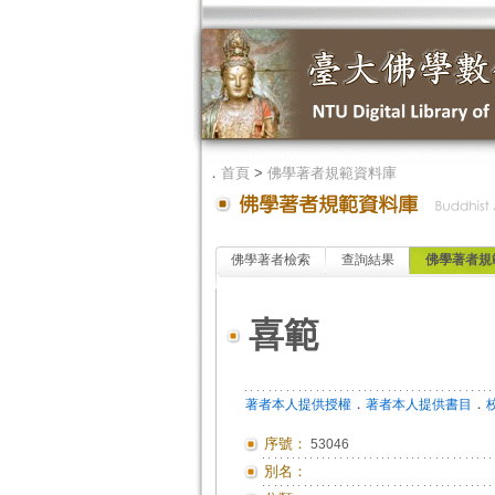
．
首頁
>
佛學著者規範資料庫
佛學著者檢索
查詢結果
佛學著者規
喜範
．
．
著者本人提供授權
著者本人提供書目
序號：
53046
別名：