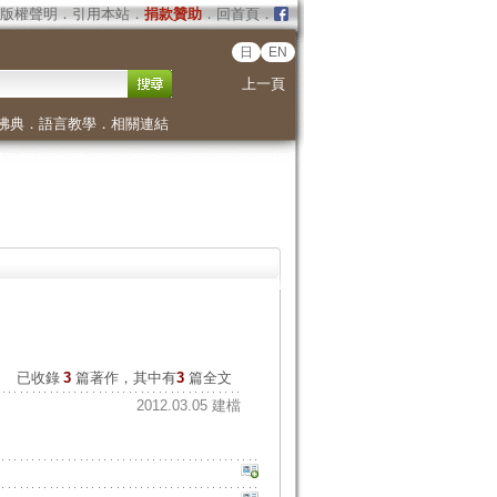
版權聲明
．
引用本站
．
捐款贊助
．
回首頁
．
日
EN
上一頁
佛典
．
語言教學
．
相關連結
已收錄
3
篇著作，其中有
3
篇全文
2012.03.05 建檔