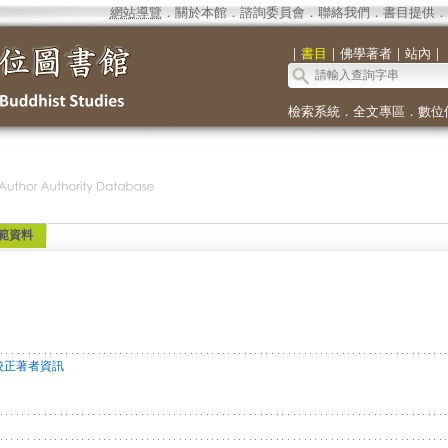
網站導覽
．
關於本館
．
諮詢委員會
．
聯絡我們
．
書目提供
．
｜
書目
｜
佛學著者
｜
站內
｜
檢索系統
．
全文專區
．
數位
範資料
校正著者資訊