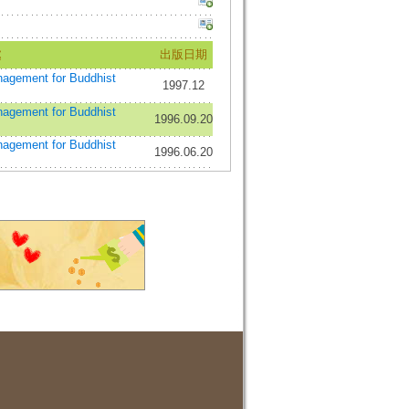
處
出版日期
ement for Buddhist
1997.12
ement for Buddhist
1996.09.20
ement for Buddhist
1996.06.20