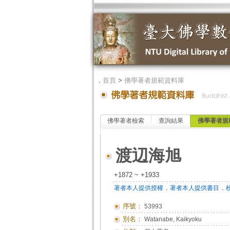
．
首頁
>
佛學著者規範資料庫
佛學著者檢索
查詢結果
佛學著者規
渡辺海旭
+1872 ~ +1933
．
．
著者本人提供授權
著者本人提供書目
序號：
53993
別名：
Watanabe, Kaikyoku