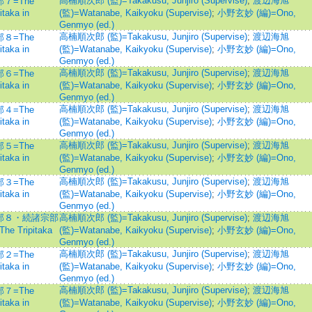
高楠順次郎 (監)=Takakusu, Junjiro (Supervise)
;
渡辺海旭
７=The
taka in
(監)=Watanabe, Kaikyoku (Supervise)
;
小野玄妙 (編)=Ono,
Genmyo (ed.)
高楠順次郎 (監)=Takakusu, Junjiro (Supervise)
;
渡辺海旭
８=The
taka in
(監)=Watanabe, Kaikyoku (Supervise)
;
小野玄妙 (編)=Ono,
Genmyo (ed.)
高楠順次郎 (監)=Takakusu, Junjiro (Supervise)
;
渡辺海旭
６=The
taka in
(監)=Watanabe, Kaikyoku (Supervise)
;
小野玄妙 (編)=Ono,
Genmyo (ed.)
高楠順次郎 (監)=Takakusu, Junjiro (Supervise)
;
渡辺海旭
４=The
taka in
(監)=Watanabe, Kaikyoku (Supervise)
;
小野玄妙 (編)=Ono,
Genmyo (ed.)
高楠順次郎 (監)=Takakusu, Junjiro (Supervise)
;
渡辺海旭
５=The
taka in
(監)=Watanabe, Kaikyoku (Supervise)
;
小野玄妙 (編)=Ono,
Genmyo (ed.)
高楠順次郎 (監)=Takakusu, Junjiro (Supervise)
;
渡辺海旭
３=The
taka in
(監)=Watanabe, Kaikyoku (Supervise)
;
小野玄妙 (編)=Ono,
Genmyo (ed.)
部８・続諸宗部
高楠順次郎 (監)=Takakusu, Junjiro (Supervise)
;
渡辺海旭
he Tripitaka
(監)=Watanabe, Kaikyoku (Supervise)
;
小野玄妙 (編)=Ono,
Genmyo (ed.)
高楠順次郎 (監)=Takakusu, Junjiro (Supervise)
;
渡辺海旭
２=The
taka in
(監)=Watanabe, Kaikyoku (Supervise)
;
小野玄妙 (編)=Ono,
Genmyo (ed.)
高楠順次郎 (監)=Takakusu, Junjiro (Supervise)
;
渡辺海旭
７=The
taka in
(監)=Watanabe, Kaikyoku (Supervise)
;
小野玄妙 (編)=Ono,