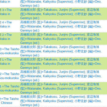
taka in
(監)=Watanabe, Kaikyoku (Supervise)
;
小野玄妙 (編)=Ono,
Genmyo (ed.)
高楠順次郎 (監)=Takakusu, Junjiro (Supervise)
;
渡辺海旭
３=The
taka in
(監)=Watanabe, Kaikyoku (Supervise)
;
小野玄妙 (編)=Ono,
Genmyo (ed.)
高楠順次郎 (監)=Takakusu, Junjiro (Supervise)
;
渡辺海旭
４=The
taka in
(監)=Watanabe, Kaikyoku (Supervise)
;
小野玄妙 (編)=Ono,
Genmyo (ed.)
高楠順次郎 (監)=Takakusu, Junjiro (Supervise)
;
渡辺海旭
２=The
taka in
(監)=Watanabe, Kaikyoku (Supervise)
;
小野玄妙 (編)=Ono,
Genmyo (ed.)
高楠順次郎 (監)=Takakusu, Junjiro (Supervise)
;
渡辺海旭
e Taisho
(監)=Watanabe, Kaikyoku (Supervise)
;
小野玄妙 (編)=Ono,
Sou-mokuroku
Genmyo (ed.)
高楠順次郎 (監)=Takakusu, Junjiro (Supervise)
;
渡辺海旭
１=The
taka in
(監)=Watanabe, Kaikyoku (Supervise)
;
小野玄妙 (編)=Ono,
Genmyo (ed.)
高楠順次郎 (監)=Takakusu, Junjiro (Supervise)
;
渡辺海旭
e Taisho
(監)=Watanabe, Kaikyoku (Supervise)
;
小野玄妙 (編)=Ono,
Sou-mokuroku
Genmyo (ed.)
高楠順次郎 (監)=Takakusu, Junjiro (Supervise)
;
渡辺海旭
e Taisho
(監)=Watanabe, Kaikyoku (Supervise)
;
小野玄妙 (編)=Ono,
Sou-mokuroku
Genmyo (ed.)
高楠順次郎 (監)=Takakusu, Junjiro (Supervise)
;
渡辺海旭
e Taisho
(監)=Watanabe, Kaikyoku (Supervise)
;
小野玄妙 (編)=Ono,
n Chinese
Genmyo (ed.)