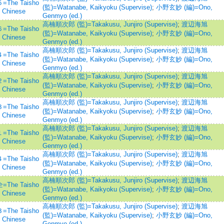
e Taisho
(監)=Watanabe, Kaikyoku (Supervise)
;
小野玄妙 (編)=Ono,
n Chinese
Genmyo (ed.)
高楠順次郎 (監)=Takakusu, Junjiro (Supervise)
;
渡辺海旭
e Taisho
(監)=Watanabe, Kaikyoku (Supervise)
;
小野玄妙 (編)=Ono,
n Chinese
Genmyo (ed.)
高楠順次郎 (監)=Takakusu, Junjiro (Supervise)
;
渡辺海旭
e Taisho
(監)=Watanabe, Kaikyoku (Supervise)
;
小野玄妙 (編)=Ono,
n Chinese
Genmyo (ed.)
高楠順次郎 (監)=Takakusu, Junjiro (Supervise)
;
渡辺海旭
e Taisho
(監)=Watanabe, Kaikyoku (Supervise)
;
小野玄妙 (編)=Ono,
n Chinese
Genmyo (ed.)
高楠順次郎 (監)=Takakusu, Junjiro (Supervise)
;
渡辺海旭
e Taisho
(監)=Watanabe, Kaikyoku (Supervise)
;
小野玄妙 (編)=Ono,
n Chinese
Genmyo (ed.)
高楠順次郎 (監)=Takakusu, Junjiro (Supervise)
;
渡辺海旭
e Taisho
(監)=Watanabe, Kaikyoku (Supervise)
;
小野玄妙 (編)=Ono,
n Chinese
Genmyo (ed.)
高楠順次郎 (監)=Takakusu, Junjiro (Supervise)
;
渡辺海旭
e Taisho
(監)=Watanabe, Kaikyoku (Supervise)
;
小野玄妙 (編)=Ono,
n Chinese
Genmyo (ed.)
高楠順次郎 (監)=Takakusu, Junjiro (Supervise)
;
渡辺海旭
e Taisho
(監)=Watanabe, Kaikyoku (Supervise)
;
小野玄妙 (編)=Ono,
n Chinese
Genmyo (ed.)
高楠順次郎 (監)=Takakusu, Junjiro (Supervise)
;
渡辺海旭
e Taisho
(監)=Watanabe, Kaikyoku (Supervise)
;
小野玄妙 (編)=Ono,
n Chinese
Genmyo (ed.)