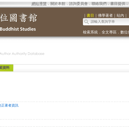
網站導覽
．
關於本館
．
諮詢委員會
．
聯絡我們
．
書目提供
．
｜
書目
｜
佛學著者
｜
站內
｜
檢索系統
．
全文專區
．
數位
範資料
校正著者資訊