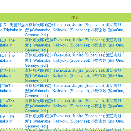
作者
高楠順次郎 (監)=Takakusu, Junjiro (Supervise)
;
渡辺海旭
部15・悉曇部全
 Tripitaka in
(監)=Watanabe, Kaikyoku (Supervise)
;
小野玄妙 (編)=Ono,
Genmyo (ed.)
高楠順次郎 (監)=Takakusu, Junjiro (Supervise)
;
渡辺海旭
3=The
taka in
(監)=Watanabe, Kaikyoku (Supervise)
;
小野玄妙 (編)=Ono,
Genmyo (ed.)
高楠順次郎 (監)=Takakusu, Junjiro (Supervise)
;
渡辺海旭
4=The
taka in
(監)=Watanabe, Kaikyoku (Supervise)
;
小野玄妙 (編)=Ono,
Genmyo (ed.)
高楠順次郎 (監)=Takakusu, Junjiro (Supervise)
;
渡辺海旭
2=The
taka in
(監)=Watanabe, Kaikyoku (Supervise)
;
小野玄妙 (編)=Ono,
Genmyo (ed.)
高楠順次郎 (監)=Takakusu, Junjiro (Supervise)
;
渡辺海旭
0=The
taka in
(監)=Watanabe, Kaikyoku (Supervise)
;
小野玄妙 (編)=Ono,
Genmyo (ed.)
高楠順次郎 (監)=Takakusu, Junjiro (Supervise)
;
渡辺海旭
1=The
taka in
(監)=Watanabe, Kaikyoku (Supervise)
;
小野玄妙 (編)=Ono,
Genmyo (ed.)
高楠順次郎 (監)=Takakusu, Junjiro (Supervise)
;
渡辺海旭
９=The
taka in
(監)=Watanabe, Kaikyoku (Supervise)
;
小野玄妙 (編)=Ono,
Genmyo (ed.)