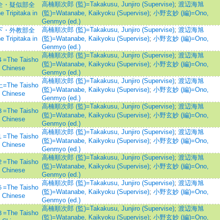
高楠順次郎 (監)=Takakusu, Junjiro (Supervise)
;
渡辺海旭
全・疑似部全
 Tripitaka in
(監)=Watanabe, Kaikyoku (Supervise)
;
小野玄妙 (編)=Ono,
Genmyo (ed.)
高楠順次郎 (監)=Takakusu, Junjiro (Supervise)
;
渡辺海旭
下・外教部全
 Tripitaka in
(監)=Watanabe, Kaikyoku (Supervise)
;
小野玄妙 (編)=Ono,
Genmyo (ed.)
高楠順次郎 (監)=Takakusu, Junjiro (Supervise)
;
渡辺海旭
e Taisho
(監)=Watanabe, Kaikyoku (Supervise)
;
小野玄妙 (編)=Ono,
n Chinese
Genmyo (ed.)
高楠順次郎 (監)=Takakusu, Junjiro (Supervise)
;
渡辺海旭
e Taisho
(監)=Watanabe, Kaikyoku (Supervise)
;
小野玄妙 (編)=Ono,
n Chinese
Genmyo (ed.)
高楠順次郎 (監)=Takakusu, Junjiro (Supervise)
;
渡辺海旭
e Taisho
(監)=Watanabe, Kaikyoku (Supervise)
;
小野玄妙 (編)=Ono,
n Chinese
Genmyo (ed.)
高楠順次郎 (監)=Takakusu, Junjiro (Supervise)
;
渡辺海旭
e Taisho
(監)=Watanabe, Kaikyoku (Supervise)
;
小野玄妙 (編)=Ono,
n Chinese
Genmyo (ed.)
高楠順次郎 (監)=Takakusu, Junjiro (Supervise)
;
渡辺海旭
e Taisho
(監)=Watanabe, Kaikyoku (Supervise)
;
小野玄妙 (編)=Ono,
n Chinese
Genmyo (ed.)
高楠順次郎 (監)=Takakusu, Junjiro (Supervise)
;
渡辺海旭
e Taisho
(監)=Watanabe, Kaikyoku (Supervise)
;
小野玄妙 (編)=Ono,
n Chinese
Genmyo (ed.)
高楠順次郎 (監)=Takakusu, Junjiro (Supervise)
;
渡辺海旭
e Taisho
(監)=Watanabe, Kaikyoku (Supervise)
;
小野玄妙 (編)=Ono,