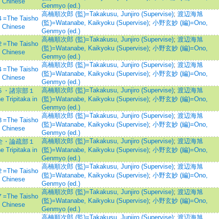
n Chinese
Genmyo (ed.)
高楠順次郎 (監)=Takakusu, Junjiro (Supervise)
;
渡辺海旭
e Taisho
(監)=Watanabe, Kaikyoku (Supervise)
;
小野玄妙 (編)=Ono,
n Chinese
Genmyo (ed.)
高楠順次郎 (監)=Takakusu, Junjiro (Supervise)
;
渡辺海旭
e Taisho
(監)=Watanabe, Kaikyoku (Supervise)
;
小野玄妙 (編)=Ono,
n Chinese
Genmyo (ed.)
高楠順次郎 (監)=Takakusu, Junjiro (Supervise)
;
渡辺海旭
e Taisho
(監)=Watanabe, Kaikyoku (Supervise)
;
小野玄妙 (編)=Ono,
n Chinese
Genmyo (ed.)
高楠順次郎 (監)=Takakusu, Junjiro (Supervise)
;
渡辺海旭
５・諸宗部１
 Tripitaka in
(監)=Watanabe, Kaikyoku (Supervise)
;
小野玄妙 (編)=Ono,
Genmyo (ed.)
高楠順次郎 (監)=Takakusu, Junjiro (Supervise)
;
渡辺海旭
e Taisho
(監)=Watanabe, Kaikyoku (Supervise)
;
小野玄妙 (編)=Ono,
n Chinese
Genmyo (ed.)
高楠順次郎 (監)=Takakusu, Junjiro (Supervise)
;
渡辺海旭
全・論疏部１
 Tripitaka in
(監)=Watanabe, Kaikyoku (Supervise)
;
小野玄妙 (編)=Ono,
Genmyo (ed.)
高楠順次郎 (監)=Takakusu, Junjiro (Supervise)
;
渡辺海旭
e Taisho
(監)=Watanabe, Kaikyoku (Supervise)
;
小野玄妙 (編)=Ono,
n Chinese
Genmyo (ed.)
高楠順次郎 (監)=Takakusu, Junjiro (Supervise)
;
渡辺海旭
e Taisho
(監)=Watanabe, Kaikyoku (Supervise)
;
小野玄妙 (編)=Ono,
n Chinese
Genmyo (ed.)
高楠順次郎 (監)=Takakusu, Junjiro (Supervise)
;
渡辺海旭