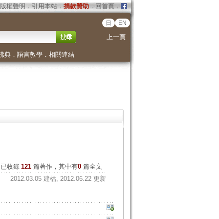
版權聲明
．
引用本站
．
捐款贊助
．
回首頁
．
日
EN
上一頁
佛典
．
語言教學
．
相關連結
已收錄
121
篇著作，其中有
0
篇全文
2012.03.05 建檔, 2012.06.22 更新