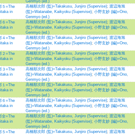
Genmyo (ed.)
高楠順次郎 (監)=Takakusu, Junjiro (Supervise)
;
渡辺海旭
５=The
taka in
(監)=Watanabe, Kaikyoku (Supervise)
;
小野玄妙 (編)=Ono,
Genmyo (ed.)
高楠順次郎 (監)=Takakusu, Junjiro (Supervise)
;
渡辺海旭
６=The
taka in
(監)=Watanabe, Kaikyoku (Supervise)
;
小野玄妙 (編)=Ono,
Genmyo (ed.)
高楠順次郎 (監)=Takakusu, Junjiro (Supervise)
;
渡辺海旭
４=The
taka in
(監)=Watanabe, Kaikyoku (Supervise)
;
小野玄妙 (編)=Ono,
Genmyo (ed.)
高楠順次郎 (監)=Takakusu, Junjiro (Supervise)
;
渡辺海旭
２=The
taka in
(監)=Watanabe, Kaikyoku (Supervise)
;
小野玄妙 (編)=Ono,
Genmyo (ed.)
高楠順次郎 (監)=Takakusu, Junjiro (Supervise)
;
渡辺海旭
３=The
taka in
(監)=Watanabe, Kaikyoku (Supervise)
;
小野玄妙 (編)=Ono,
Genmyo (ed.)
高楠順次郎 (監)=Takakusu, Junjiro (Supervise)
;
渡辺海旭
１=The
taka in
(監)=Watanabe, Kaikyoku (Supervise)
;
小野玄妙 (編)=Ono,
Genmyo (ed.)
高楠順次郎 (監)=Takakusu, Junjiro (Supervise)
;
渡辺海旭
６=The
taka in
(監)=Watanabe, Kaikyoku (Supervise)
;
小野玄妙 (編)=Ono,
Genmyo (ed.)
高楠順次郎 (監)=Takakusu, Junjiro (Supervise)
;
渡辺海旭
全=The
taka in
(監)=Watanabe, Kaikyoku (Supervise)
;
小野玄妙 (編)=Ono,
Genmyo (ed.)
高楠順次郎 (監)=Takakusu, Junjiro (Supervise)
;
渡辺海旭
５=The